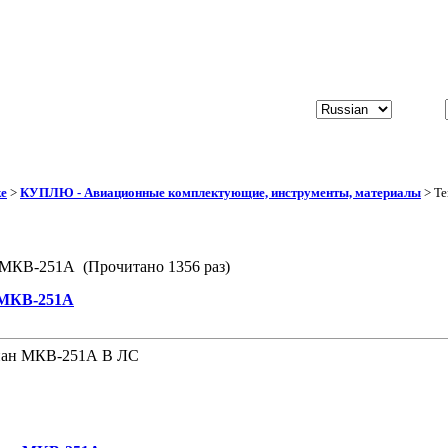
ке
>
КУПЛЮ - Авиационные комплектующие, инструменты, материалы
> Те
 МКВ-251А (Прочитано 1356 раз)
 МКВ-251А
пан МКВ-251А В ЛС