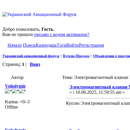
Добро пожаловать,
Гость
.
Вам не пришло
письмо с кодом активации?
Начало
Поиск
Календарь
Тэги
Войти
Регистрация
Украинский авиационный форум
>
Куплю-Продам
>
Объявления о покуп
Страниц:
1
|
Вниз
Автор
Тема: Электромагнитный клапан
Volodymir
Электромагнитный клапан
«
:
10.06.2025, 11:59:55 am »
Karma: +0/-3
Куплю Электромагнитный кла
Offline