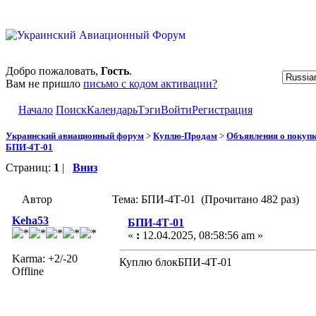
Добро пожаловать,
Гость
.
Вам не пришло
письмо с кодом активации?
Начало
Поиск
Календарь
Тэги
Войти
Регистрация
Украинский авиационный форум
>
Куплю-Продам
>
Объявления о покуп
БПИ-4Т-01
Страниц:
1
|
Вниз
Автор
Тема: БПИ-4Т-01 (Прочитано 482 раз)
Keha53
БПИ-4Т-01
«
:
12.04.2025, 08:58:56 am »
Karma: +2/-20
Куплю блокБПИ-4Т-01
Offline