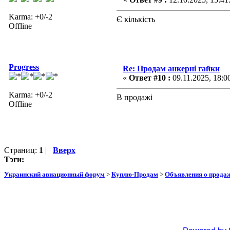
Karma: +0/-2
Є кількість
Offline
Progress
Re: Продам анкерні гайки
«
Ответ #10 :
09.11.2025, 18:0
Karma: +0/-2
В продажі
Offline
Страниц:
1
|
Вверх
Тэги:
Украинский авиационный форум
>
Куплю-Продам
>
Объявления о прода