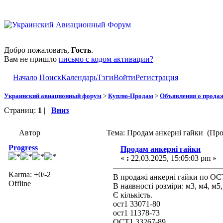
Добро пожаловать,
Гость
.
Вам не пришло
письмо с кодом активации?
Начало
Поиск
Календарь
Тэги
Войти
Регистрация
Украинский авиационный форум
>
Куплю-Продам
>
Объявления о прода
Страниц:
1
|
Вниз
Автор
Тема: Продам анкерні гайки (Про
Progress
Продам анкерні гайки
«
:
22.03.2025, 15:05:03 pm »
Karma: +0/-2
В продажі анкерні гайки по ОС
Offline
В наявності розміри: м3, м4, м5
Є кількість.
ост1 33071-80
ост1 11378-73
ОСТ1 33267-89