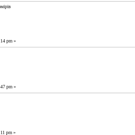
змірів
:14 pm »
:47 pm »
:11 pm »