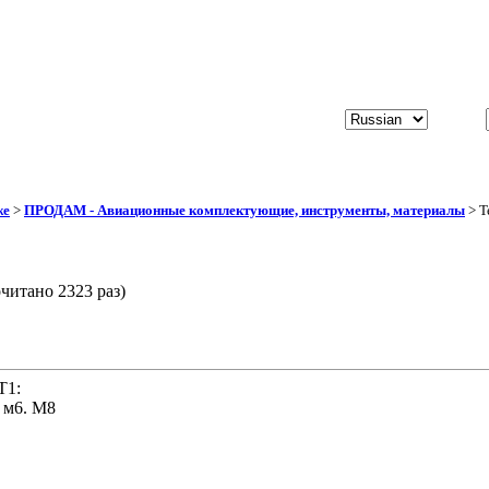
же
>
ПРОДАМ - Авиационные комплектующие, инструменты, материалы
> Т
читано 2323 раз)
Т1:
, м6. М8