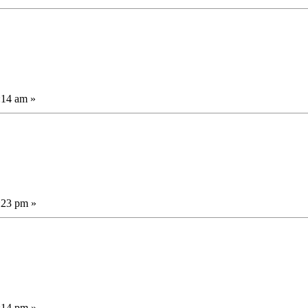
:14 am »
:23 pm »
:14 pm »