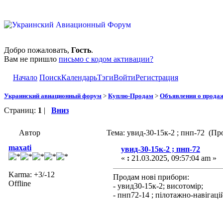
Добро пожаловать,
Гость
.
Вам не пришло
письмо с кодом активации?
Начало
Поиск
Календарь
Тэги
Войти
Регистрация
Украинский авиационный форум
>
Куплю-Продам
>
Объявления о прода
Страниц:
1
|
Вниз
Автор
Тема: увид-30-15к-2 ; пнп-72 (Пр
maxati
увид-30-15к-2 ; пнп-72
«
:
21.03.2025, 09:57:04 am »
Karma: +3/-12
Продам нові прибори:
Offline
- увид30-15к-2; висотомір;
- пнп72-14 ; пілотажно-навігац