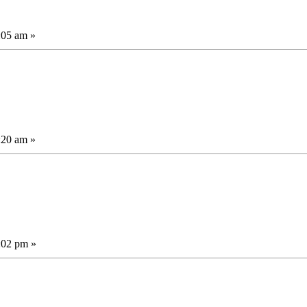
:05 am »
:20 am »
:02 pm »