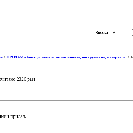
же
>
ПРОДАМ - Авиационные комплектующие, инструменты, материалы
> Т
очитано 2326 раз)
ійний прилад.