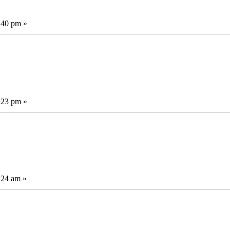
:40 pm »
:23 pm »
:24 am »