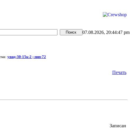
07.08.2026, 20:44:47 pm
ема:
увид-30-15к-2 ; пнп-72
Печать
Записан