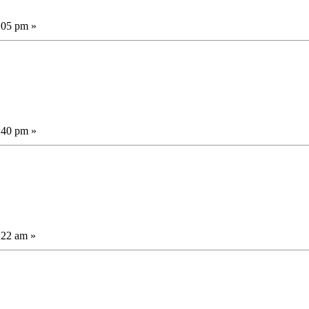
:05 pm »
:40 pm »
:22 am »