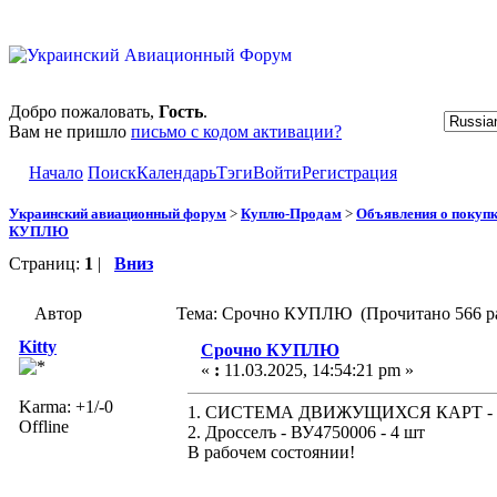
Добро пожаловать,
Гость
.
Вам не пришло
письмо с кодом активации?
Начало
Поиск
Календарь
Тэги
Войти
Регистрация
Украинский авиационный форум
>
Куплю-Продам
>
Объявления о покуп
КУПЛЮ
Страниц:
1
|
Вниз
Автор
Тема: Срочно КУПЛЮ (Прочитано 566 ра
Kitty
Срочно КУПЛЮ
«
:
11.03.2025, 14:54:21 pm »
Karma: +1/-0
1. СИСТЕМА ДВИЖУЩИХСЯ КАРТ - СКБ
Offline
2. Дросселъ - ВУ4750006 - 4 шт
В рабочем состоянии!