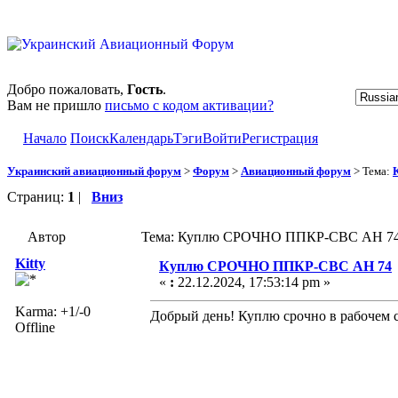
Добро пожаловать,
Гость
.
Вам не пришло
письмо с кодом активации?
Начало
Поиск
Календарь
Тэги
Войти
Регистрация
Украинский авиационный форум
>
Форум
>
Авиационный форум
> Тема:
Страниц:
1
|
Вниз
Автор
Тема: Куплю СРОЧНО ППКР-СВС АН 74 
Kitty
Куплю СРОЧНО ППКР-СВС АН 74
«
:
22.12.2024, 17:53:14 pm »
Karma: +1/-0
Добрый день! Куплю срочно в рабочем с
Offline