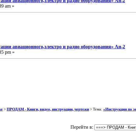
тации авиационного,электро и радио оборудования» Ан-2
39 am »
тации авиационного,электро и радио оборудования» Ан-2
35 pm »
же
>
ПРОДАМ - Книги, видео, инструкции, чертежи
> Тема:
«Инструкция по э
Перейти в: