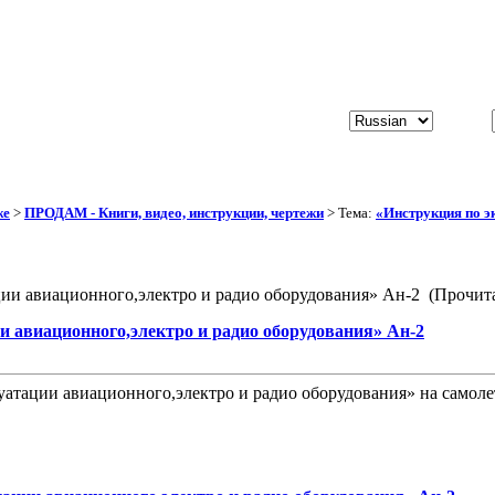
же
>
ПРОДАМ - Книги, видео, инструкции, чертежи
> Тема:
«Инструкция по э
ии авиационного,электро и радио оборудования» Ан-2 (Прочита
и авиационного,электро и радио оборудования» Ан-2
атации авиационного,электро и радио оборудования» на самоле