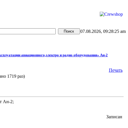
07.08.2026, 09:28:25 am
ксплуатации авиационного,электро и радио оборудования» Ан-2
Печать
но 1719 раз)
т Ан-2;
Записан