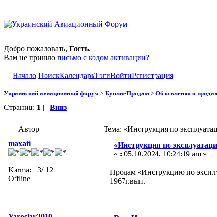
Добро пожаловать,
Гость
.
Вам не пришло
письмо с кодом активации?
Начало
Поиск
Календарь
Тэги
Войти
Регистрация
Украинский авиационный форум
>
Куплю-Продам
>
Объявления о прода
Страниц:
1
|
Вниз
Автор
Тема: «Инструкция по эксплуатац
maxati
«Инструкция по эксплуатаци
«
:
05.10.2024, 10:24:19 am »
Karma: +3/-12
Продам «Инструкцию по эксплу
Offline
1967г.вып.
Yaroslav2010