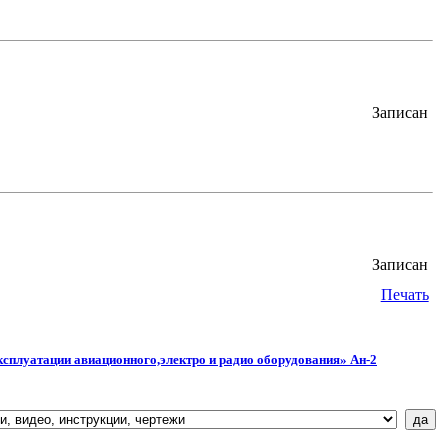
Записан
Записан
Печать
ксплуатации авиационного,электро и радио оборудования» Ан-2