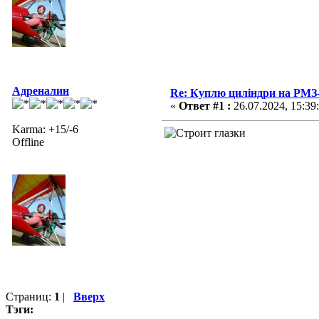
Адреналин
Re: Куплю циліндри на РМЗ
«
Ответ #1 :
26.07.2024, 15:39
Karma: +15/-6
Offline
Страниц:
1
|
Вверх
Тэги: