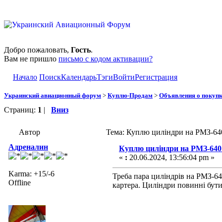
Добро пожаловать,
Гость
.
Вам не пришло
письмо с кодом активации?
Начало
Поиск
Календарь
Тэги
Войти
Регистрация
Украинский авиационный форум
>
Куплю-Продам
>
Объявления о покуп
Страниц:
1
|
Вниз
Автор
Тема: Куплю циліндри на РМЗ-64
Адреналин
Куплю циліндри на РМЗ-640
«
:
20.06.2024, 13:56:04 pm »
Karma: +15/-6
Треба пара циліндрів на РМЗ-6
Offline
картера. Циліндри повинні бути