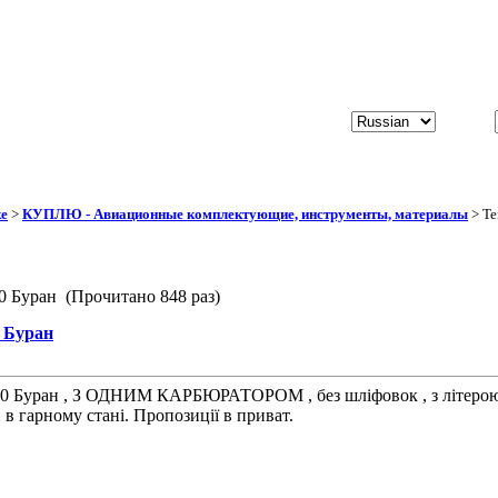
ке
>
КУПЛЮ - Авиационные комплектующие, инструменты, материалы
> Те
0 Буран (Прочитано 848 раз)
 Буран
40 Буран , З ОДНИМ КАРБЮРАТОРОМ , без шліфовок , з літерою С
 в гарному стані. Пропозиції в приват.