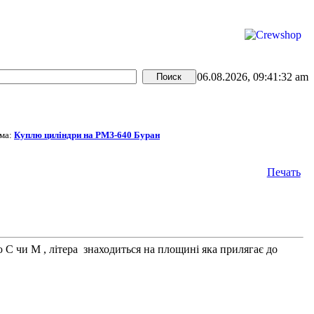
06.08.2026, 09:41:32 am
ма:
Куплю циліндри на РМЗ-640 Буран
Печать
 чи М , літера знаходиться на площині яка прилягає до