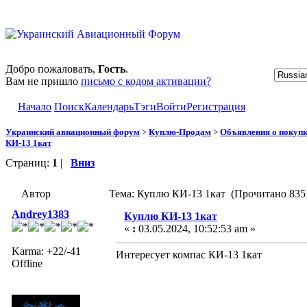
Добро пожаловать,
Гость
.
Вам не пришло
письмо с кодом активации?
Начало
Поиск
Календарь
Тэги
Войти
Регистрация
Украинский авиационный форум
>
Куплю-Продам
>
Объявления о покуп
КИ-13 1кат
Страниц:
1
|
Вниз
Автор
Тема: Куплю КИ-13 1кат (Прочитано 835 
Andrey1383
Куплю КИ-13 1кат
«
:
03.05.2024, 10:52:53 am »
Karma: +22/-41
Интересует компас КИ-13 1кат
Offline