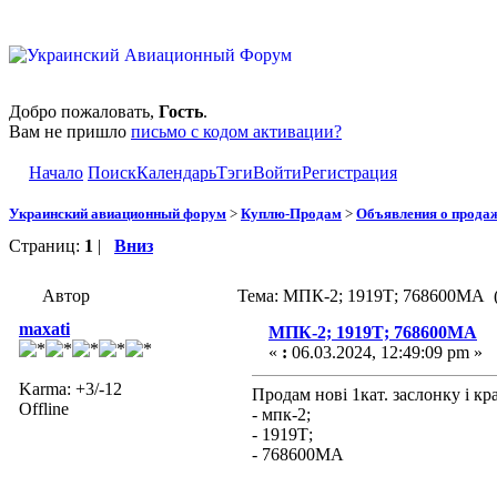
Добро пожаловать,
Гость
.
Вам не пришло
письмо с кодом активации?
Начало
Поиск
Календарь
Тэги
Войти
Регистрация
Украинский авиационный форум
>
Куплю-Продам
>
Объявления о прода
Страниц:
1
|
Вниз
Автор
Тема: МПК-2; 1919Т; 768600МА (
maxati
МПК-2; 1919Т; 768600МА
«
:
06.03.2024, 12:49:09 pm »
Karma: +3/-12
Продам нові 1кат. заслонку і кр
Offline
- мпк-2;
- 1919Т;
- 768600МА