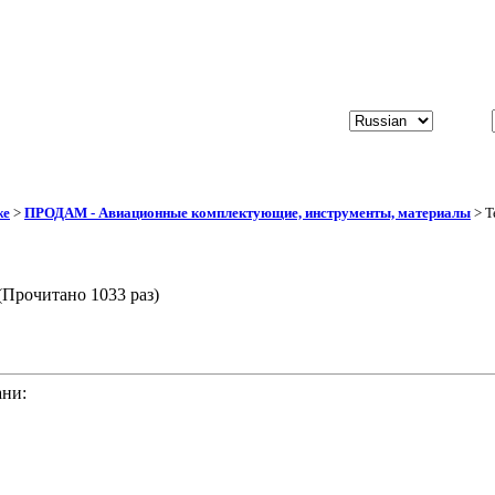
же
>
ПРОДАМ - Авиационные комплектующие, инструменты, материалы
> Т
Прочитано 1033 раз)
ани: