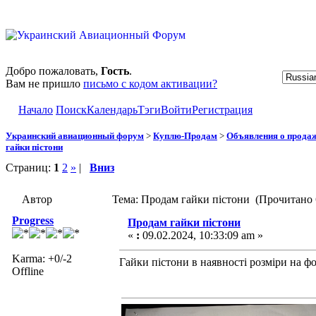
Добро пожаловать,
Гость
.
Вам не пришло
письмо с кодом активации?
Начало
Поиск
Календарь
Тэги
Войти
Регистрация
Украинский авиационный форум
>
Куплю-Продам
>
Объявления о прода
гайки пістони
Страниц:
1
2
»
|
Вниз
Автор
Тема: Продам гайки пістони (Прочитано 
Progress
Продам гайки пістони
«
:
09.02.2024, 10:33:09 am »
Karma: +0/-2
Гайки пістони в наявності розміри на ф
Offline