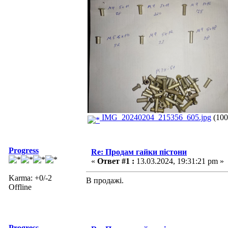
IMG_20240204_215356_605.jpg
(100
Progress
Re: Продам гайки пістони
«
Ответ #1 :
13.03.2024, 19:31:21 pm »
Karma: +0/-2
В продажі.
Offline
Progress