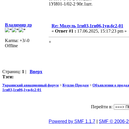
1УИ01-1/02-2 90г.1шт.
Владимир zp
Re: Модуль 1ги03,1ги06,1уи,бс2-01
«
Ответ #1 :
17.06.2025, 15:17:23 pm »
Karma: +3/-0
+
Offline
Страниц:
1
|
Вверх
Тэги:
Украинский авиационный форум
>
Куплю-Продам
>
Объявления о прода
1ги03,1ги06,1уи,бс2-01
Перейти в:
Powered by SMF 1.1.7
|
SMF © 2006-2