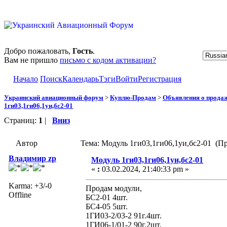
Добро пожаловать,
Гость
.
Вам не пришло
письмо с кодом активации?
Начало
Поиск
Календарь
Тэги
Войти
Регистрация
Украинский авиационный форум
>
Куплю-Продам
>
Объявления о прода
1ги03,1ги06,1уи,бс2-01
Страниц:
1
|
Вниз
Автор
Тема: Модуль 1ги03,1ги06,1уи,бс2-01 (Пр
Владимир zp
Модуль 1ги03,1ги06,1уи,бс2-01
«
:
03.02.2024, 21:40:33 pm »
Karma: +3/-0
Продам модули,
Offline
БС2-01 4шт.
БС4-05 5шт.
1ГИ03-2/03-2 91г.4шт.
1ГИ06-1/01-2 90г.2шт.