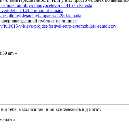
й-то заинтересованности. Или у них просто человек по авиаци
467-camolet-amfibiya-mnogocelevoj-cl-415-m-kanada
25-vertolet-ch-149-cormorant-kanada
5-bespilotnyj-letatelnyj-apparat-cl-289-kanada
е наверняка здешней публике не лишнее
/full/615-v-kieve-projdet-festival-retro-avtomobilej-i-samoletov
3:59 am »
від тебе, а молися так, ніби все залежить від Бога".
смердіти