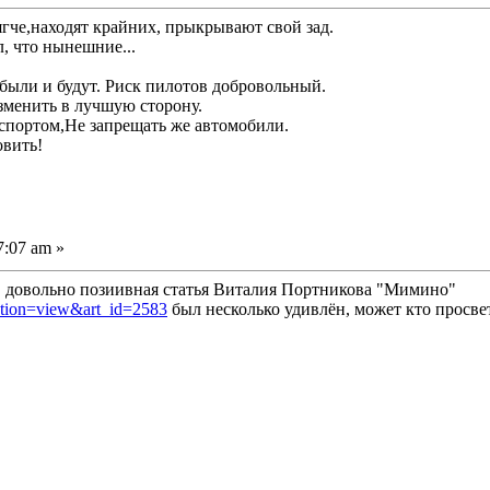
ягче,находят крайних, прыкрывают свой зад.
, что нынешние...
 были и будут. Риск пилотов добровольный.
зменить в лучшую сторону.
нспортом,Не запрещать же автомобили.
овить!
7:07 am »
 довольно позиивная статья Виталия Портникова "Мимино"
action=view&art_id=2583
был несколько удивлён, может кто просве