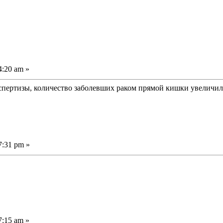
4:20 am »
спертизы, количество заболевших раком прямой кишки увеличило
7:31 pm »
7:15 am »