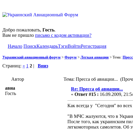
Добро пожаловать,
Гость
.
Вам не пришло
письмо с кодом активации?
Начало
Поиск
Календарь
Тэги
Войти
Регистрация
Украинский авиационный форум
>
Форум
>
Легкая авиация
> Тема:
Пресс
Страниц:
«
1
2
|
Вниз
Автор
Тема: Пресса об авиации... (Проч
авиа
Re: Пресса об авиации...
Гость
«
Ответ #15 :
16.09.2009, 21:5
Как всегда у "Сегодня" во все
"В МЧС жалуются, что в Украи
После того, как украинским пи
легкомоторных самолетов. Об 