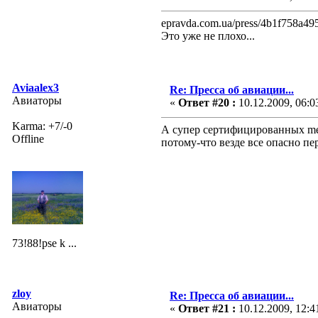
epravda.com.ua/press/4b1f758a49
Это уже не плохо...
Aviaalex3
Re: Пресса об авиации...
Авиаторы
«
Ответ #20 :
10.12.2009, 06:0
Karma: +7/-0
А супер сертифицированных mer
Offline
потому-что везде все опасно пе
73!88!pse k ...
zloy
Re: Пресса об авиации...
Авиаторы
«
Ответ #21 :
10.12.2009, 12:4