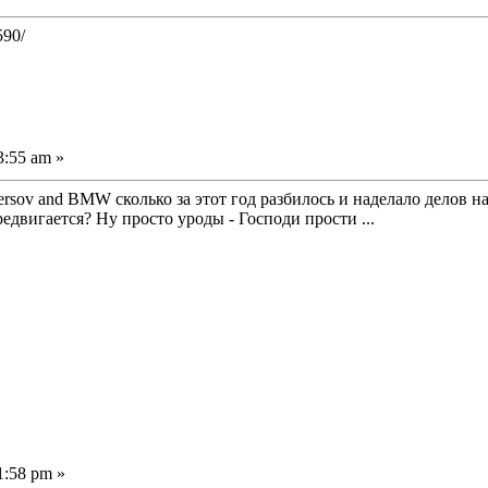
590/
3:55 am »
sov and BMW сколько за этот год разбилось и наделало делов н
редвигается? Ну просто уроды - Господи прости ...
1:58 pm »