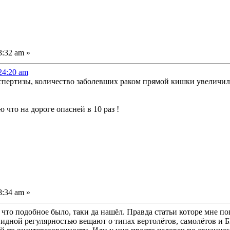
3:32 am »
:24:20 am
спертизы, количество заболевших раком прямой кишки увеличило
 что на дороге опасней в 10 раз !
8:34 am »
 что подобное было, таки да нашёл. Правда статьи которе мне п
видной регулярностью вещают о типах вертолётов, самолётов и