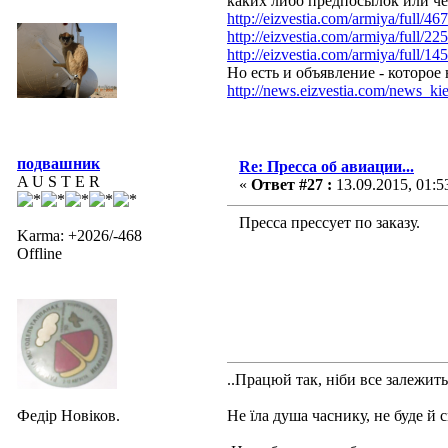
каких либо предпосылок или че
http://eizvestia.com/armiya/full/
http://eizvestia.com/armiya/full/2
http://eizvestia.com/armiya/full/14
Но есть и объявление - которо
http://news.eizvestia.com/news_kiev
подвашник
Re: Пресса об авиации...
A U S T E R
«
Ответ #27 :
13.09.2015, 01:5
Пресса прессует по заказу.
Karma: +2026/-468
Offline
..Працюй так, ніби все залежить 
Федір Новіков.
Не їла душа часнику, не буде й 