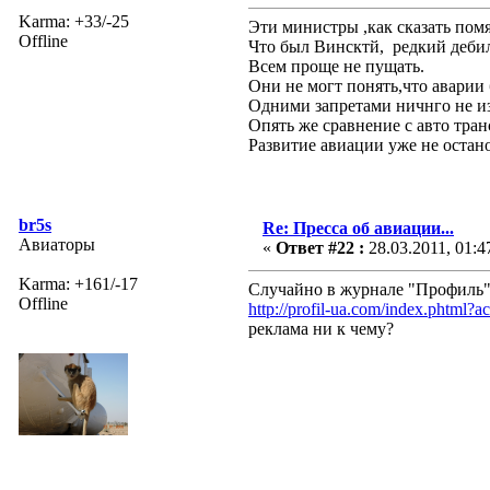
Karma: +33/-25
Эти министры ,как сказать пом
Offline
Что был Винсктй, редкий дебил
Всем проще не пущать.
Они не могт понять,что аварии
Одними запретами ничнго не и
Опять же сравнение с авто тра
Развитие авиации уже не остан
br5s
Re: Пресса об авиации...
Авиаторы
«
Ответ #22 :
28.03.2011, 01:4
Karma: +161/-17
Случайно в журнале "Профиль"
Offline
http://profil-ua.com/index.phtml?
реклама ни к чему?