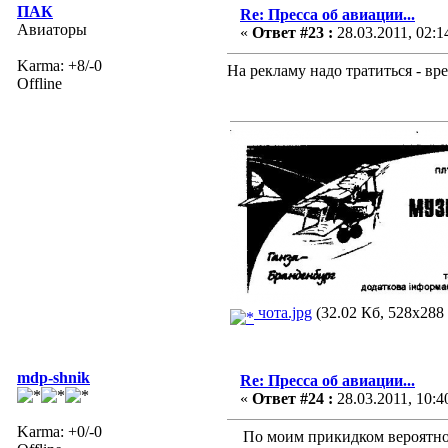
ПАК
Re: Пресса об авиации...
Авиаторы
«
Ответ #23 :
28.03.2011, 02:1
Karma: +8/-0
На рекламу надо тратиться - вр
Offline
чота.jpg
(32.02 Кб, 528x288 
mdp-shnik
Re: Пресса об авиации...
«
Ответ #24 :
28.03.2011, 10:4
Karma: +0/-0
По моим прикидком вероятность