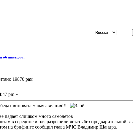
а об авиации...
итано 19870 раз)
4:47 pm »
х бедах виновата малая авиация!!!
не падает слишком много самолетов
лотам в середине июля разрешили летать без предварительной з
этом на брифинге сообщил глава МЧС Владимир Шандра.