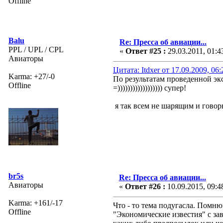
Offline
Balu
Re: Пресса об авиации...
PPL / UPL / CPL
«
Ответ #25 :
29.03.2011, 01:4
Авиаторы
Цитата: Itdxer от 17.09.2009, 06
Karma: +27/-0
По результатам проведенной эк
Offline
=)))))))))))))))))) супер!
я так всем не шарящим и говорю
br5s
Re: Пресса об авиации...
Авиаторы
«
Ответ #26 :
10.09.2015, 09:4
Karma: +161/-17
Что - то тема подугасла. Помню
Offline
"Экономические известия" с за