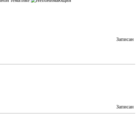
онной тематике
Записан
Записан