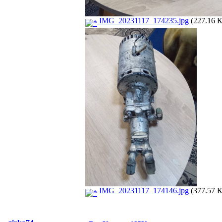
IMG_20231117_174235.jpg
(227.16 К
IMG_20231117_174146.jpg
(377.57 К