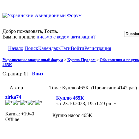
Добро пожаловать,
Гость
.
Вам не пришло
письмо с кодом активации?
Начало
Поиск
Календарь
Тэги
Войти
Регистрация
Украинский авиационный форум
>
Куплю-Продам
>
Объявления о покуп
465К
Страниц:
1
|
Вниз
Автор
Тема: Куплю 465К (Прочитано 4142 раз)
zirka74
Куплю 465К
«
:
23.10.2023, 19:51:59 pm »
Karma: +19/-0
Куплю насос 465К
Offline