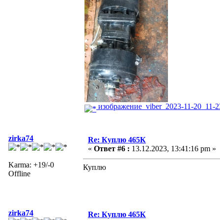
изображение_viber_2023-11-20_11-23
zirka74
Re: Куплю 465К
«
Ответ #6 :
13.12.2023, 13:41:16 pm »
Karma: +19/-0
Куплю
Offline
zirka74
Re: Куплю 465К