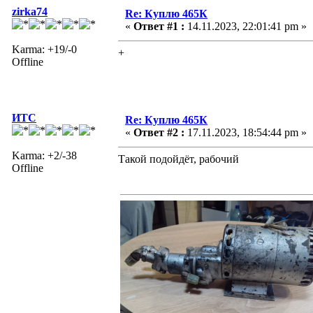
zirka74
Re: Куплю 465К
«
Ответ #1 :
14.11.2023, 22:01:41 pm »
Karma: +19/-0
+
Offline
ИТС
Re: Куплю 465К
«
Ответ #2 :
17.11.2023, 18:54:44 pm »
Karma: +2/-38
Такой подойдёт, рабочий
Offline