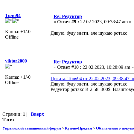
Толя94
Re: Редуктор
«
Ответ #9 :
22.02.2023, 09:38:47 am »
Karma: +1/-0
Дякую, буду знати, але шукаю ротакс
Offline
viktor2000
Re: Редуктор
«
Ответ #10 :
22.02.2023, 10:28:09 am »
Karma: +1/-0
Цитата: Толя94 от 22.02.2023, 09:38:47 
Offline
Дякую, буду знати, але шукаю ротакс
Редуктор ротакс В-2.58. 300$. Влаштов
Страниц:
1
|
Вверх
Тэги:
Украинский авиационный форум
>
Куплю-Продам
>
Объявления о покуп