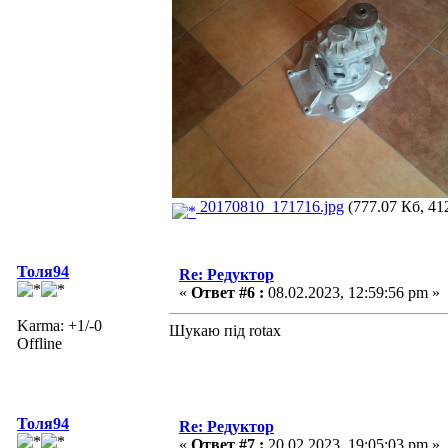
20170810_171716.jpg
(777.07 Кб, 41
Толя94
Re: Редуктор
«
Ответ #6 :
08.02.2023, 12:59:56 pm »
Karma: +1/-0
Шукаю під rotax
Offline
Толя94
Re: Редуктор
«
Ответ #7 :
20.02.2023, 19:05:03 pm »