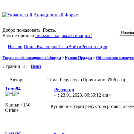
Добро пожаловать,
Гость
.
Вам не пришло
письмо с кодом активации?
Начало
Поиск
Календарь
Тэги
Войти
Регистрация
Украинский авиационный форум
>
Куплю-Продам
>
Объявления о покуп
Страниц:
1
|
Вниз
Автор
Тема: Редуктор (Прочитано 3906 раз)
Толя94
Редуктор
«
:
23.01.2023, 06:30:12 am »
Karma: +1/-0
Куплю шестерні редуктора ротакс, дяку
Offline