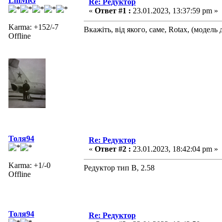
LhiMiG
Re: Редуктор
«
Ответ #1 :
23.01.2023, 13:37:59 pm »
Karma: +152/-7
Вкажіть, від якого, саме, Rotax, (модель
Offline
Толя94
Re: Редуктор
«
Ответ #2 :
23.01.2023, 18:42:04 pm »
Karma: +1/-0
Редуктор тип B, 2.58
Offline
Толя94
Re: Редуктор