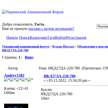
Добро пожаловать,
Гость
.
Вам не пришло
письмо с кодом активации?
Начало
Поиск
Календарь
Тэги
Войти
Регистрация
Украинский авиационный форум
>
Куплю-Продам
>
Объявления о покуп
ИКД27ДА-220-780
Страниц:
1
|
Вниз
Автор
Тема: ИКД27ДА-220-780 (Прочитано 1591
Andrey1383
ИКД27ДА-220-780
«
:
05.12.2022, 15:34:20 pm »
Karma: +22/-41
Куплю
Offline
ИКД27ДА-220-780
10шт