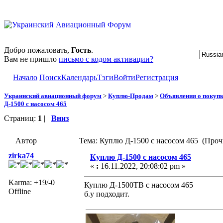
Добро пожаловать,
Гость
.
Вам не пришло
письмо с кодом активации?
Начало
Поиск
Календарь
Тэги
Войти
Регистрация
Украинский авиационный форум
>
Куплю-Продам
>
Объявления о покуп
Д-1500 с насосом 465
Страниц:
1
|
Вниз
Автор
Тема: Куплю Д-1500 с насосом 465 (Проч
zirka74
Куплю Д-1500 с насосом 465
«
:
16.11.2022, 20:08:02 pm »
Karma: +19/-0
Куплю Д-1500ТВ с насосом 465
Offline
б.у подходит.