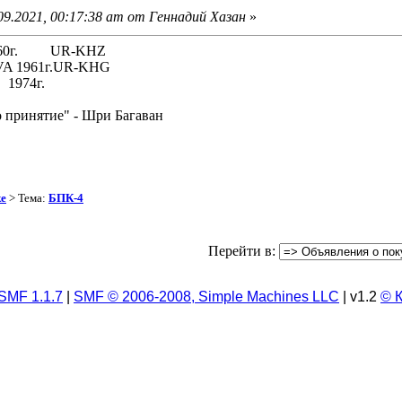
09.2021, 00:17:38 am от Геннадий Хазан
»
 1960г. UR-KHZ
61г.UR-KHG
74г.
о принятие" - Шри Багаван
ке
> Тема:
БПК-4
Перейти в:
SMF 1.1.7
|
SMF © 2006-2008, Simple Machines LLC
| v1.2
© 