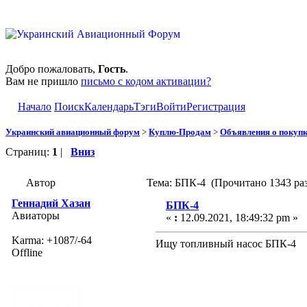
Добро пожаловать,
Гость
.
Вам не пришло
письмо с кодом активации?
Начало
Поиск
Календарь
Тэги
Войти
Регистрация
Украинский авиационный форум
>
Куплю-Продам
>
Объявления о покуп
Страниц:
1
|
Вниз
Автор
Тема: БПК-4 (Прочитано 1343 раз
Геннадий Хазан
БПК-4
Авиаторы
«
:
12.09.2021, 18:49:32 pm »
Karma: +1087/-64
Ищу топливный насос БПК-4
Offline