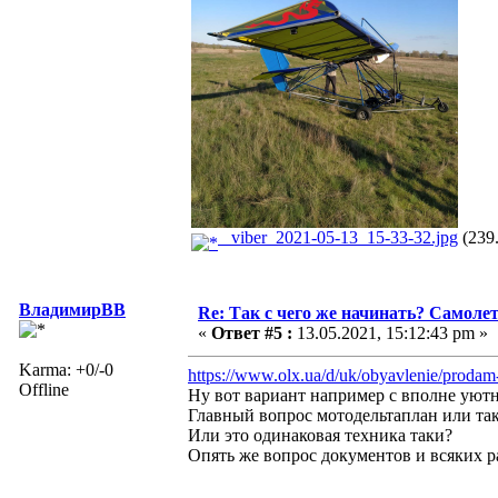
_viber_2021-05-13_15-33-32.jpg
(239.
ВладимирВВ
Re: Так с чего же начинать? Самолет
«
Ответ #5 :
13.05.2021, 15:12:43 pm »
Karma: +0/-0
https://www.olx.ua/d/uk/obyavlenie/proda
Offline
Ну вот вариант например с вполне уют
Главный вопрос мотодельтаплан или та
Или это одинаковая техника таки?
Опять же вопрос документов и всяких р