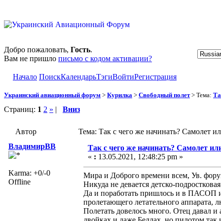
Добро пожаловать,
Гость
.
Вам не пришло
письмо с кодом активации?
Начало
Поиск
Календарь
Тэги
Войти
Регистрация
Украинский авиационный форум
>
Курилка
>
Свободный полет
> Тема:
Та
Страниц:
1
2
»
|
Вниз
Автор
Тема: Так с чего же начинать? Самолет и
ВладимирВВ
Так с чего же начинать? Самолет ил
«
:
13.05.2021, 12:48:25 pm »
Karma: +0/-0
Мира и Доброго времени всем, Ув. форум
Offline
Никуда не девается детско-подростковая
Да и поработать пришлось и в ПАСОП и 
пролетающего летательного аппарата, л
Полетать довелось много. Отец давал и
двойках и даже Беллах, но пилотом так и