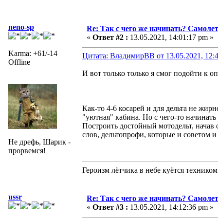
neno-sp
Re: Так с чего же начинать? Самолет
«
Ответ #2 :
13.05.2021, 14:01:17 pm »
Karma: +61/-14
Цитата: ВладимирВВ от 13.05.2021, 12:
Offline
И вот только только я смог подойти к оп
Как-то 4-6 косарей и для дельта не жирн
"уютная" кабина. Но с чего-то начинать
Построить достойный мотодельт, начав 
слов, дельтопрофи, которые и советом и 
Не дрефь, Шарик -
прорвемся!
Героизм лётчика в небе куётся техником
ussr
Re: Так с чего же начинать? Самолет
«
Ответ #3 :
13.05.2021, 14:12:36 pm »