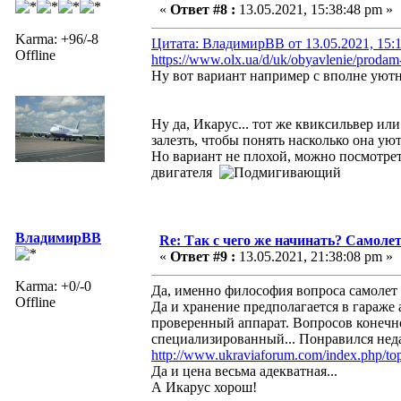
«
Ответ #8 :
13.05.2021, 15:38:48 pm »
Karma: +96/-8
Цитата: ВладимирВВ от 13.05.2021, 15:
Offline
https://www.olx.ua/d/uk/obyavlenie/proda
Ну вот вариант например с вполне уют
Ну да, Икарус... тот же квиксильвер ил
залезть, чтобы понять насколько она у
Но вариант не плохой, можно посмотреть
двигателя
ВладимирВВ
Re: Так с чего же начинать? Самолет
«
Ответ #9 :
13.05.2021, 21:38:08 pm »
Karma: +0/-0
Да, именно философия вопроса самолет 
Offline
Да и хранение предполагается в гараже а
проверенный аппарат. Вопросов конечно
специализированный... Понравился нед
http://www.ukraviaforum.com/index.php/top
Да и цена весьма адекватная...
А Икарус хорош!