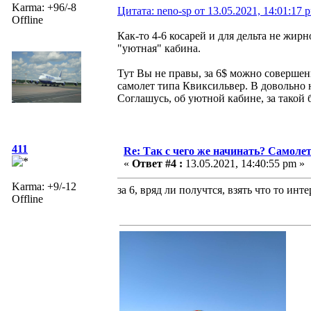
Karma: +96/-8
Цитата: neno-sp от 13.05.2021, 14:01:17 
Offline
Как-то 4-6 косарей и для дельта не жирн
"уютная" кабина.
Тут Вы не правы, за 6$ можно соверше
самолет типа Квиксильвер. В довольно 
Соглашусь, об уютной кабине, за такой
411
Re: Так с чего же начинать? Самолет
«
Ответ #4 :
13.05.2021, 14:40:55 pm »
Karma: +9/-12
за 6, вряд ли получтся, взять что то инт
Offline