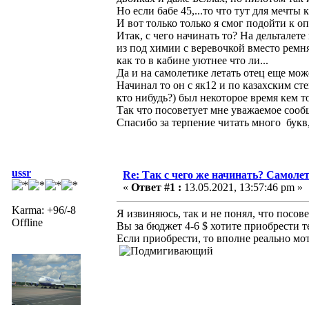
Но если бабе 45,...то что тут для мечты 
И вот только только я смог подойти к оп
Итак, с чего начинать то? На дельталете
из под химии с веревочкой вместо ремня
как то в кабине уютнее что ли...
Да и на самолетике летать отец еще мож
Начинал то он с як12 и по казахским ст
кто нибудь?) был некоторое время кем то
Так что посоветует мне уважаемое соо
Спасибо за терпение читать много букв,
ussr
Re: Так с чего же начинать? Самолет
«
Ответ #1 :
13.05.2021, 13:57:46 pm »
Karma: +96/-8
Я извиняюсь, так и не понял, что посов
Offline
Вы за бюджет 4-6 $ хотите приобрести т
Если приобрести, то вполне реально мо