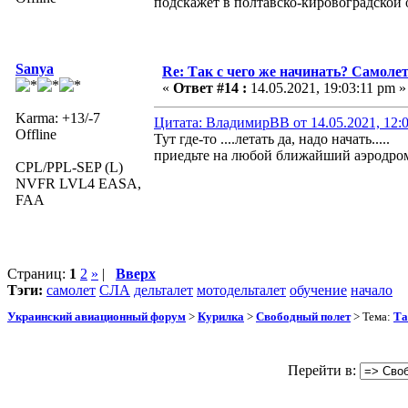
подскажет в полтавско-кировоградской 
Sanya
Re: Так с чего же начинать? Самолет
«
Ответ #14 :
14.05.2021, 19:03:11 pm »
Karma: +13/-7
Цитата: ВладимирВВ от 14.05.2021, 12:
Offline
Тут где-то ....летать да, надо начать.....
приедьте на любой ближайший аэродром
CPL/PPL-SEP (L)
NVFR LVL4 EASA,
FAA
Страниц:
1
2
»
|
Вверх
Тэги:
самолет
СЛА
дельталет
мотодельталет
обучение
начало
Украинский авиационный форум
>
Курилка
>
Свободный полет
> Тема:
Та
Перейти в: