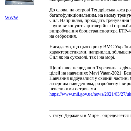
До слова, на острові Тендрівська коса 
багатофункціональним, на ньому треную
WWW
Сил. Наприклад, проходять тренування з
групи виконують артилерійські стрільби
випробування бронетранспортера БТР-4,
на озброєння.
Нагадаємо, що цього року ВМС України 
характеристиками, наприклад, збільшено
Сил як на суходолі, так і на морі.
Що цікаво, нещодавно Туреччина задіяла 
цілей на навчаннях Mavi Vatan-2021. Б
Навчання відбувалися у східній частині
лазерним наведенням, розроблену і вироб
невеликими островами.
https://www.mil.gov.ua/news/2021/03/27/uk
Статус Державы в Мире - определяется 