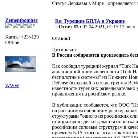
Статус Державы в Мире - определяется 
Zementbomber
Re: Турецкие БПЛА в Украине
«
Ответ #3 :
02.04.2021, 01:15:12 am »
Karma: +23/-129
Отакої!!
Offline
Цитировать
В России собираются производить бе
Как сообщил турецкий журнал "Türk Hava
авиационной промышленности (Türk Hava
беспилотные системы" из Нижнего Новг
Defense (входяшей в состав группы Ba
WWW
известность турецких разведывательно-
продвижения на росийском рынке.
В публикации сообщается, что ООО "Но
на российском оборонном рынке, однак
структурами "одного из российских оли
инициаторов сделки делается попытка 
российским силовым структурам в каче
проектам БЛА этого класса - как можно