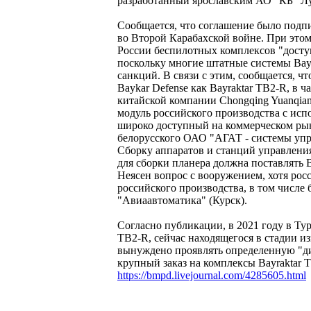
разработанный ярославским АО "КБ "Лу
Сообщается, что соглашение было подпи
во Второй Карабахской войне. При этом
России беспилотных комплексов "доступ
поскольку многие штатные системы Bay
санкций. В связи с этим, сообщается, ч
Baykar Defense как Bayraktar TB2-R, в 
китайской компании Chongqing Yuanqian E
модуль российского производства с ис
широко доступный на коммерческом рын
белорусского ОАО "АГАТ - системы уп
Сборку аппаратов и станций управлени
для сборки планера должна поставлять 
Неясен вопрос с вооружением, хотя рос
российского производства, в том числ
"Авиаавтоматика" (Курск).
Согласно публикации, в 2021 году в Ту
TB2-R, сейчас находящегося в стадии из
вынуждено проявлять определенную "д
крупный заказ на комплексы Bayraktar 
https://bmpd.livejournal.com/4285605.html