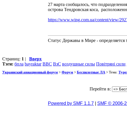
27 марта сообщалось, что подразделени
острова Тендровская коса, расположенн
https://www.wing.com.ua/content/view/292
Статус Державы в Мире - определяется 
Страниц:
1
|
Вверх
Тэги:
бпла
bayraktar
ВВС
ВзС
воздушные силы
Повітряні сили
Украинский авиационный форум
>
Форум
>
Беспилотные ЛА
> Тема:
Туре
Перейти в:
Powered by SMF 1.1.7
|
SMF © 2006-2