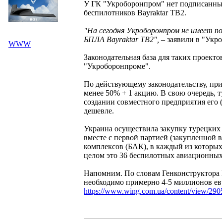
У ГК "Укроборонпром" нет подписанных
беспилотников Bayraktar TB2.
"На сегодня Укроборонпром не имеет п
БПЛА Bayraktar TB2",
– заявили в "Укро
WWW
Законодательная база для таких проект
"Укроборонпроме".
По действующему законодательству, пр
менее 50% + 1 акцию. В свою очередь, т
создании совместного предприятия его
дешевле.
Украина осуществила закупку турецких у
вместе с первой партией (закупленной 
комплексов (БАК), в каждый из которых
целом это 36 беспилотных авиационны
Напомним. По словам Генконструктора
необходимо примерно 4-5 миллионов ев
https://www.wing.com.ua/content/view/290