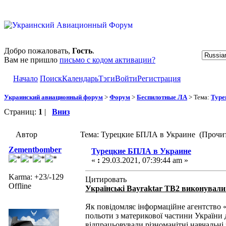
Добро пожаловать,
Гость
.
Вам не пришло
письмо с кодом активации?
Начало
Поиск
Календарь
Тэги
Войти
Регистрация
Украинский авиационный форум
>
Форум
>
Беспилотные ЛА
> Тема:
Туре
Страниц:
1
|
Вниз
Автор
Тема: Турецкие БПЛА в Украине (Прочит
Zementbomber
Турецкие БПЛА в Украине
«
:
29.03.2021, 07:39:44 am »
Karma: +23/-129
Цитировать
Offline
Українські Bayraktar TB2 виконували
Як повідомляє інформаційне агентство «
польоти з материкової частини України 
відпрацьовували різноманітні навчальні