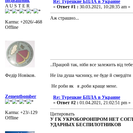
подвашник
Re: Турецкие БПЛА в Украине
A U S T E R
«
Ответ #1 :
30.03.2021, 10:28:35 am »
Аж страшно...
Karma: +2026/-468
Offline
..Працюй так, ніби все залежить від тебе
Федір Новіков.
Не їла душа часнику, не буде й смердіти
Не роби як я ,роби краще мене.
Zementbomber
Re: Турецкие БПЛА в Украине
«
Ответ #2 :
01.04.2021, 21:02:51 pm »
Karma: +23/-129
Цитировать
Offline
У ГК УКРОБОРОНПРОМ НЕТ СОГ
УДАРНЫХ БЕСПИЛОТНИКОВ