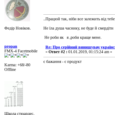
..Працюй так, ніби все залежить від тебе
Федір Новіков.
Не їла душа часнику, не буде й смердіти
Не роби як я ,роби краще мене.
propan
Re: Про серійний винищувач україн
FMX-4 Facetmobile
«
Ответ #2 :
01.01.2019, 01:15:24 am »
є бажання - є продукт
Karma: +68/-80
Offline
Школа стюардес,