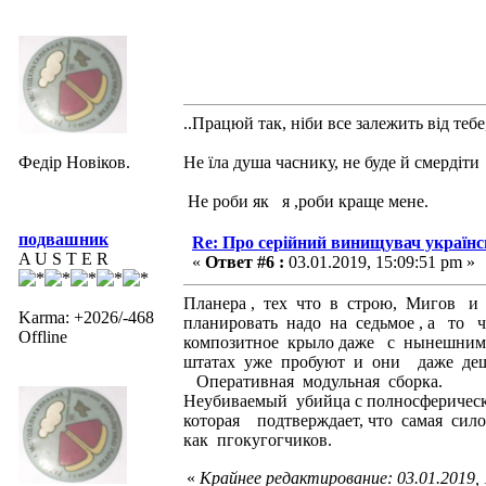
..Працюй так, ніби все залежить від тебе
Федір Новіков.
Не їла душа часнику, не буде й смердіти
Не роби як я ,роби краще мене.
подвашник
Re: Про серійний винищувач україн
A U S T E R
«
Ответ #6 :
03.01.2019, 15:09:51 pm »
Планера , тех что в строю, Мигов и
Karma: +2026/-468
планировать надо на седьмое , а то 
Offline
композитное крыло даже с нынешним 
штатах уже пробуют и они даже де
Оперативная модульная сборка.
Неубиваемый убийца с полносферичес
которая подтверждает, что самая силов
как пгокугогчиков.
«
Крайнее редактирование: 03.01.2019,