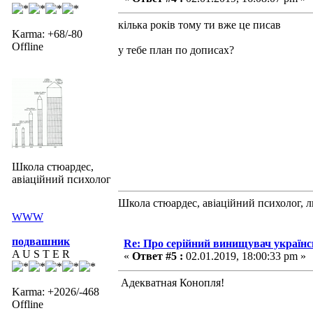
кілька років тому ти вже це писав
Karma: +68/-80
Offline
у тебе план по дописах?
Школа стюардес,
авіаційний психолог
Школа стюардес, авіаційний психолог, 
WWW
подвашник
Re: Про серійний винищувач україн
A U S T E R
«
Ответ #5 :
02.01.2019, 18:00:33 pm »
Адекватная Конопля!
Karma: +2026/-468
Offline