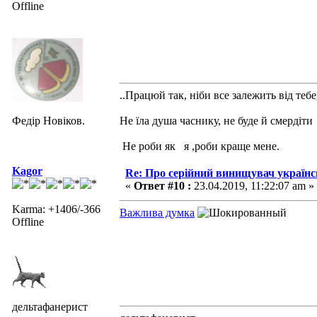
Offline
..Працюй так, ніби все залежить від тебе
Федір Новіков.
Не їла душа часнику, не буде й смердіти
Не роби як я ,роби краще мене.
Kagor
Re: Про серійний винищувач україн
«
Ответ #10 :
23.04.2019, 11:22:07 am »
Karma: +1406/-366
Важлива думка
Offline
дельтафанерист