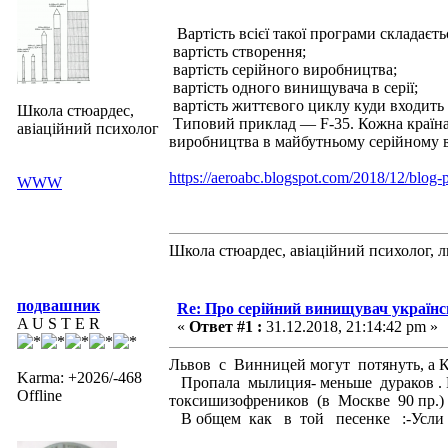
Вартість всієї такої програми складаєть
вартість створення;
вартість серійного виробництва;
вартість одного винищувача в серії;
вартість життєвого циклу куди входить 
Школа стюардес,
Типовий приклад — F-35. Кожна країна-
авіаційний психолог
виробництва в майбутньому серійному 
https://aeroabc.blogspot.com/2018/12/blog-
WWW
Школа стюардес, авіаційний психолог, 
подвашник
Re: Про серійний винищувач україн
A U S T E R
«
Ответ #1 :
31.12.2018, 21:14:42 pm »
Львов с Винницей могут потянуть, а К
Karma: +2026/-468
Пропала мылиция- меньше дураков . 
Offline
токсишизофреников (в Москве 90 пр.)
В общем как в той песенке :-Усли у