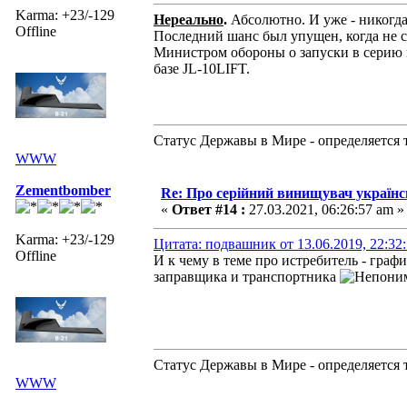
Karma: +23/-129
Нереально
.
Абсолютно. И уже - никогд
Offline
Последний шанс был упущен, когда не с
Министром обороны о запуски в серию н
базе JL-10LIFT.
Статус Державы в Мире - определяется 
WWW
Zementbomber
Re: Про серійний винищувач україн
«
Ответ #14 :
27.03.2021, 06:26:57 am »
Karma: +23/-129
Цитата: подвашник от 13.06.2019, 22:32
Offline
И к чему в теме про истребитель - графи
заправщика и транспортника
Статус Державы в Мире - определяется 
WWW