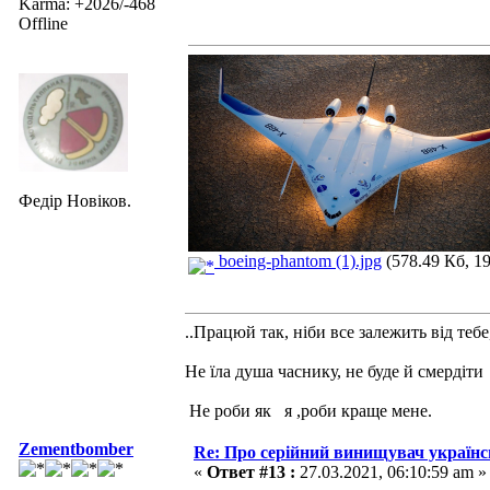
Karma: +2026/-468
Offline
Федір Новіков.
boeing-phantom (1).jpg
(578.49 Кб, 1
..Працюй так, ніби все залежить від тебе
Не їла душа часнику, не буде й смердіти
Не роби як я ,роби краще мене.
Zementbomber
Re: Про серійний винищувач україн
«
Ответ #13 :
27.03.2021, 06:10:59 am »