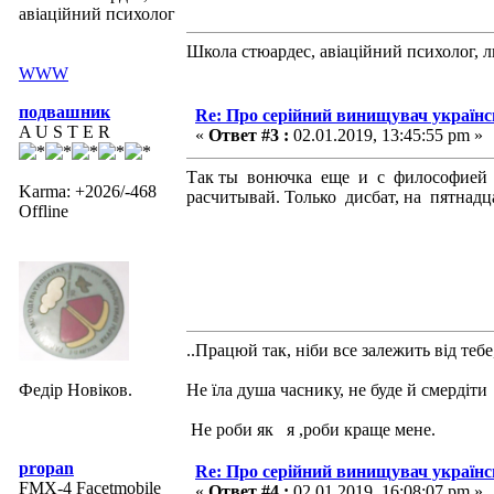
авіаційний психолог
Школа стюардес, авіаційний психолог, 
WWW
подвашник
Re: Про серійний винищувач україн
A U S T E R
«
Ответ #3 :
02.01.2019, 13:45:55 pm »
Так ты вонючка еще и с философией
Karma: +2026/-468
расчитывай. Только дисбат, на пятнадц
Offline
..Працюй так, ніби все залежить від тебе
Федір Новіков.
Не їла душа часнику, не буде й смердіти
Не роби як я ,роби краще мене.
propan
Re: Про серійний винищувач україн
FMX-4 Facetmobile
«
Ответ #4 :
02.01.2019, 16:08:07 pm »