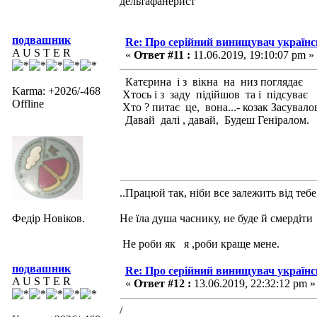
дельтафанерист
подвашник
Re: Про серійний винищувач україн
A U S T E R
«
Ответ #11 :
11.06.2019, 19:10:07 pm »
Катєрина і з вікна на низ поглядає
Karma: +2026/-468
Хтось і з заду підійшов та і підсуває
Offline
Хто ? питає це, вона...- козак Засувало
Давай далі , давай, Будеш Геніралом
..Працюй так, ніби все залежить від тебе
Федір Новіков.
Не їла душа часнику, не буде й смердіти
Не роби як я ,роби краще мене.
подвашник
Re: Про серійний винищувач україн
A U S T E R
«
Ответ #12 :
13.06.2019, 22:32:12 pm »
/