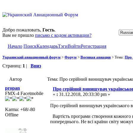
Добро пожаловать,
Гость
.
Вам не пришло
письмо с кодом активации?
Начало
Поиск
Календарь
Тэги
Войти
Регистрация
Украинский авиационный форум
>
Форум
>
Военная авиация
> Тема:
Про 
Страниц:
1
|
Вниз
Автор
Тема: Про серійний винищувач українськ
propan
Про серійний винищувач українсько
FMX-4 Facetmobile
«
:
31.12.2018, 20:33:30 pm »
Про серійний винищувач українського 
Karma: +68/-80
Offline
Вартість програми створення кожного н
попереднього. Не всі країни світу можу