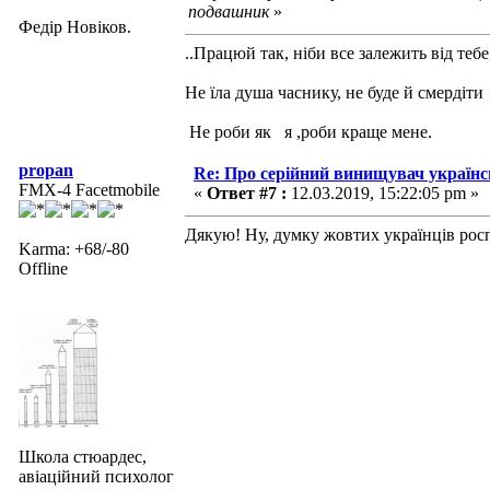
подвашник
»
Федір Новіков.
..Працюй так, ніби все залежить від тебе
Не їла душа часнику, не буде й смердіти
Не роби як я ,роби краще мене.
propan
Re: Про серійний винищувач україн
FMX-4 Facetmobile
«
Ответ #7 :
12.03.2019, 15:22:05 pm »
Дякую! Ну, думку жовтих українців рос
Karma: +68/-80
Offline
Школа стюардес,
авіаційний психолог