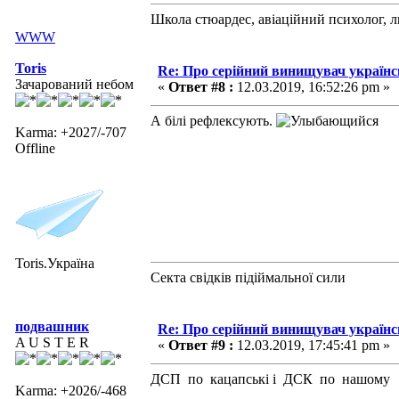
Школа стюардес, авіаційний психолог, 
WWW
Toris
Re: Про серійний винищувач україн
Зачарований небом
«
Ответ #8 :
12.03.2019, 16:52:26 pm »
А білі рефлексують.
Karma: +2027/-707
Offline
Toris.Україна
Секта свідків підіймальної сили
подвашник
Re: Про серійний винищувач україн
A U S T E R
«
Ответ #9 :
12.03.2019, 17:45:41 pm »
ДСП по кацапські і ДСК по нашому ,
Karma: +2026/-468