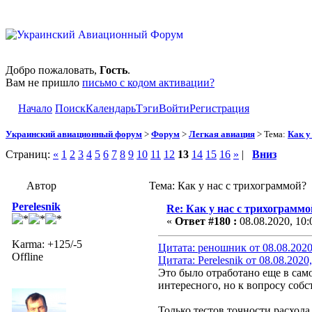
Добро пожаловать,
Гость
.
Вам не пришло
письмо с кодом активации?
Начало
Поиск
Календарь
Тэги
Войти
Регистрация
Украинский авиационный форум
>
Форум
>
Легкая авиация
> Тема:
Как у
Страниц:
«
1
2
3
4
5
6
7
8
9
10
11
12
13
14
15
16
»
|
Вниз
Автор
Тема: Как у нас с трихограммой?
Perelesnik
Re: Как у нас с трихограммо
«
Ответ #180 :
08.08.2020, 10:
Karma: +125/-5
Цитата: реношник от 08.08.2020
Offline
Цитата: Perelesnik от 08.08.2020
Это было отработано еще в сам
интересного, но к вопросу собс
Только тестов точности расхода 