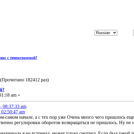
 нас с трихограммой?
 (Прочитано 182412 раз)
й?
01:18 am »
, 08:37:33 am
, 02:50:47 am
ом-самом начале, а с тех пор уже Очень много чего пришлось ещ
твенно регулировки оборотов возвращаться не пришлось. Ну не и
материала я не встречал, может плохо смотрел. Если был такой те