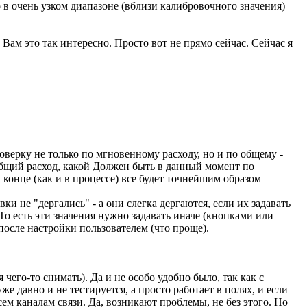
 в очень узком диапазоне (вблизи калибровочного значения)
Вам это так интересно. Просто вот не прямо сейчас. Сейчас я
роверку не только по мгновенному расходу, но и по общему -
общий расход, какой Должен быть в данный момент по
 конце (как и в процессе) все будет точнейшим образом
 не "дергались" - а они слегка дергаются, если их задавать
То есть эти значения нужно задавать иначе (кнопками или
после настройки пользователем (что проще).
 чего-то снимать). Да и не особо удобно было, так как с
же давно и не тестируется, а просто работает в полях, и если
всем каналам связи. Да, возникают проблемы, не без этого. Но