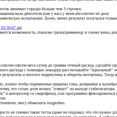
отов занимает гораздо больше чем 3 строчки.
ащения вала двигателя (как у вас) у меня абсолютно не дала
амических испытаниях. Более, менее результат получался только
, 02:50:47 am
явится возможность, покатаю трихограммницу и сниму кино, раз 
е совсем-совсем мега-супер до грамма точный расход, сделайте п
ьного расхода с помощью энкодера рассчитывайте "идеальный" 
и результаты и вносите коррективы в обороты моторчика. Тогда в
о, нужно чтобы переменные ширины гона, дозировки и калибровки
му, что сотые доли вольта "пляшут" на выходе стабилизатора. 
ть" в контроллер со смартфона), или программно фиксироваться 
сем.
епонятно, могу объяснить подробно.
росто не снимал такие тесты (даже не подумал, что это нужно для
ь всё уже только в реальных условиях, на самолетах. А сейчас у