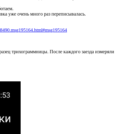
ботаем.
ивка уже очень много раз переписывалась.
c,18490.msg195164.html#msg195164
бразец трихограммницы. После каждого заезда измеряли