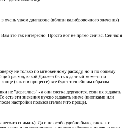
 в очень узком диапазоне (вблизи калибровочного значения)
Вам это так интересно. Просто вот не прямо сейчас. Сейчас я
роверку не только по мгновенному расходу, но и по общему -
общий расход, какой Должен быть в данный момент по
 конце (как и в процессе) все будет точнейшим образом
 не "дергались" - а они слегка дергаются, если их задавать
То есть эти значения нужно задавать иначе (кнопками или
после настройки пользователем (что проще).
 чего-то снимать). Да и не особо удобно было, так как с
же давно и не тестируется, а просто работает в полях, и если