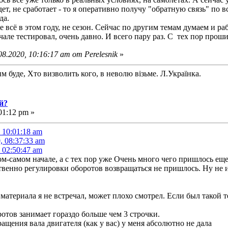
адет, не сработает - то я оперативно получу "обратную связь" по 
да.
е всё в этом году, не сезон. Сейчас по другим темам думаем и ра
але тестировал, очень давно. И всего пару раз. С тех пор прош
8.2020, 10:16:17 am от Perelesnik
»
м буде, Хто визволить кого, в неволю візьме. Л.Українка.
й?
01:12 pm »
, 10:01:18 am
, 08:37:33 am
, 02:50:47 am
ом-самом начале, а с тех пор уже Очень много чего пришлось ещ
твенно регулировки оборотов возвращаться не пришлось. Ну не и
материала я не встречал, может плохо смотрел. Если был такой те
отов занимает гораздо больше чем 3 строчки.
ащения вала двигателя (как у вас) у меня абсолютно не дала