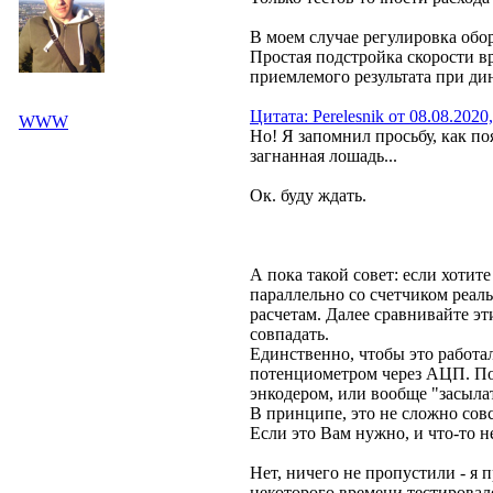
В моем случае регулировка обор
Простая подстройка скорости вр
приемлемого результата при дин
Цитата: Perelesnik от 08.08.2020
WWW
Но! Я запомнил просьбу, как по
загнанная лошадь...
Ок. буду ждать.
А пока такой совет: если хотит
параллельно со счетчиком реал
расчетам. Далее сравнивайте эт
совпадать.
Единственно, чтобы это работал
потенциометром через АЦП. Пото
энкодером, или вообще "засыла
В принципе, это не сложно сов
Если это Вам нужно, и что-то н
Нет, ничего не пропустили - я п
некоторого времени тестировалос