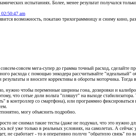
амических испытаниях. Более, менее результат получался только
, 02:50:47 am
явится возможность, покатаю трихограммницу и сниму кино, раз 
е совсем-совсем мега-супер до грамма точный расход, сделайте п
ьного расхода с помощью энкодера рассчитывайте "идеальный" 
и результаты и вносите коррективы в обороты моторчика. Тогда в
о, нужно чтобы переменные ширины гона, дозировки и калибровки
му, что сотые доли вольта "пляшут" на выходе стабилизатора. 
ть" в контроллер со смартфона), или программно фиксироваться 
сем.
епонятно, могу объяснить подробно.
росто не снимал такие тесты (даже не подумал, что это нужно для
ь всё уже только в реальных условиях, на самолетах. А сейчас у
адет, не сработает - то я оперативно получу "обратную связь" по 