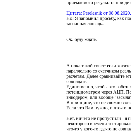
приемлемого результата при дин
Цитата: Perelesnik от 08.08.2020
Но! Я запомнил просьбу, как по
загнанная лошадь...
Ок. буду ждать.
А пока такой совет: если хотит
параллельно со счетчиком реал
расчетам. Далее сравнивайте эт
совпадать.
Единственно, чтобы это работал
потенциометром через АЦП. Пото
энкодером, или вообще "засыла
В принципе, это не сложно сов
Если это Вам нужно, и что-то н
Нет, ничего не пропустили - я п
некоторого времени тестировалос
что-то у кого-то где-то не совп