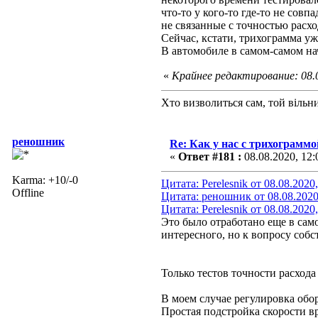
что-то у кого-то где-то не совп
не связанные с точностью расхо
Сейчас, кстати, трихограмма уж
В автомобиле в самом-самом нач
«
Крайнее редактирование: 08.0
Хто визволиться сам, той вільни
реношник
Re: Как у нас с трихограммо
«
Ответ #181 :
08.08.2020, 12:
Karma: +10/-0
Цитата: Perelesnik от 08.08.2020
Offline
Цитата: реношник от 08.08.2020
Цитата: Perelesnik от 08.08.2020
Это было отработано еще в сам
интересного, но к вопросу собс
Только тестов точности расхода 
В моем случае регулировка обор
Простая подстройка скорости вр