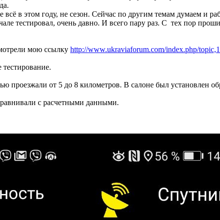
да.
е всё в этом году, не сезон. Сейчас по другим темам думаем и ра
але тестировал, очень давно. И всего пару раз. С тех пор прош
смотрели мою ссылку
http://www.ukraviaforum.com/index.php/topi
е тестирование.
тью проезжали от 5 до 8 километров. В салоне был установлен о
равнивали с расчетными данными.