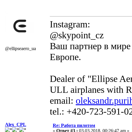
Instagram:
@skypoint_cz
Ваш партнер в мире 
@ellipseaero_ua
Европе.
Dealer of "Ellipse A
ULL airplanes with R
email:
oleksandr.puri
tel.: +420-723-591-0
Alex_CPL
Re: Работа пилотом
«
Ответ #3 :
03.03.2018, 00:26:47 am »