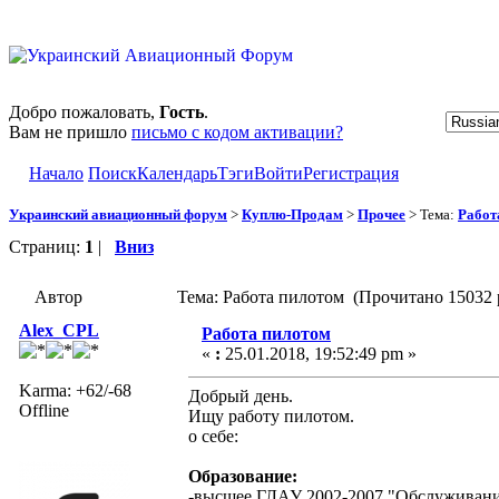
Добро пожаловать,
Гость
.
Вам не пришло
письмо с кодом активации?
Начало
Поиск
Календарь
Тэги
Войти
Регистрация
Украинский авиационный форум
>
Куплю-Продам
>
Прочее
> Тема:
Работ
Страниц:
1
|
Вниз
Автор
Тема: Работа пилотом (Прочитано 15032 
Alex_CPL
Работа пилотом
«
:
25.01.2018, 19:52:49 pm »
Karma: +62/-68
Добрый день.
Offline
Ищу работу пилотом.
о себе:
Образование:
-высшее ГЛАУ 2002-2007 "Обслуживани