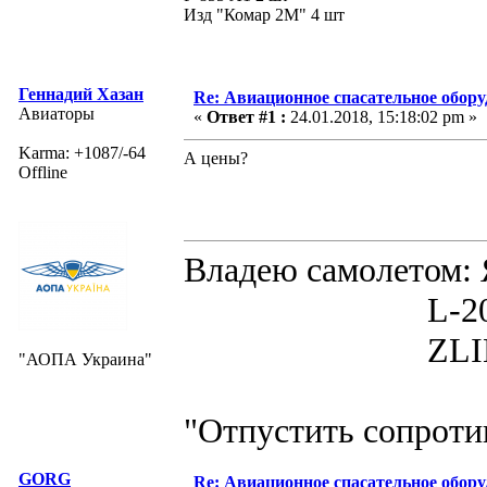
Изд "Комар 2М" 4 шт
Геннадий Хазан
Re: Авиационное спасательное обор
Авиаторы
«
Ответ #1 :
24.01.2018, 15:18:02 pm »
Karma: +1087/-64
А цены?
Offline
Владею самолето
L-200D MOR
ZLIN 526 
"АОПА Украина"
"Отпустить сопротив
GORG
Re: Авиационное спасательное обор