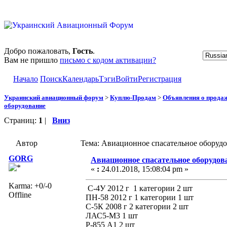
Добро пожаловать,
Гость
.
Вам не пришло
письмо с кодом активации?
Начало
Поиск
Календарь
Тэги
Войти
Регистрация
Украинский авиационный форум
>
Куплю-Продам
>
Объявления о прода
оборудование
Страниц:
1
|
Вниз
Автор
Тема: Авиационное спасательное оборудо
GORG
Авиационное спасательное оборудов
«
:
24.01.2018, 15:08:04 pm »
Karma: +0/-0
С-4У 2012 г 1 категории 2 шт
Offline
ПН-58 2012 г 1 категории 1 шт
С-5К 2008 г 2 категории 2 шт
ЛАС5-М3 1 шт
Р-855 А1 2 шт