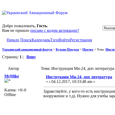
Добро пожаловать,
Гость
.
Вам не пришло
письмо с кодом активации?
Начало
Поиск
Календарь
Тэги
Войти
Регистрация
Украинский авиационный форум
>
Куплю-Продам
>
Прочее
> Тема:
Инстр
Страниц:
1
|
Вниз
Автор
Тема: Инструкция Ми-24, доп литература
MrMike
Инструкция Ми-24, доп литература
«
:
04.12.2017, 10:33:48 am »
Karma: +0/-0
Здравствуйте, у кого-то есть инструкци
Offline
вооружение и т.д). Нужно для учебы за