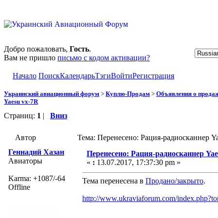
Добро пожаловать,
Гость
.
Вам не пришло
письмо с кодом активации?
Начало
Поиск
Календарь
Тэги
Войти
Регистрация
Украинский авиационный форум
>
Куплю-Продам
>
Объявления о прода
Yaesu vx-7R
Страниц:
1
|
Вниз
Автор
Тема: Перенесено: Рация-радиосканнер Y
Геннадий Хазан
Перенесено: Рация-радиосканнер Yae
Авиаторы
«
:
13.07.2017, 17:37:30 pm »
Karma: +1087/-64
Тема перенесена в
Продано/закрыто
.
Offline
http://www.ukraviaforum.com/index.php?t