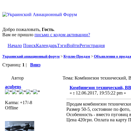
Добро пожаловать,
Гость
.
Вам не пришло
письмо с кодом активации?
Начало
Поиск
Календарь
Тэги
Войти
Регистрация
Украинский авиационный форум
>
Куплю-Продам
>
Объявления о прода
Страниц:
1
|
Вниз
Автор
Тема: Комбинезон технический, 
acubens
Комбинезон технический, В
«
:
12.06.2017, 19:55:22 pm »
Karma: +17/-8
Продам комбинезон технически
Offline
Размер 50-5, состояние по фото,
Особенность - вместо пуговиц 
Цена 420грн. Оплата на карту П