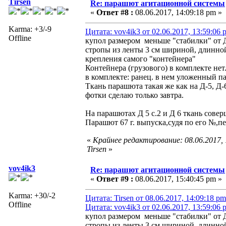
Tirsen
Re: парашют агитационной системы
«
Ответ #8 :
08.06.2017, 14:09:18 pm »
Karma: +3/-9
Цитата: vov4ik3 от 02.06.2017, 13:59:06 
Offline
купол размером меньше "стабилки" от Д
стропы из ленты 3 см шириной, длинной 
крепления самого "контейнера"
Контейнера (грузового) в комплекте нет
в комплекте: ранец. в нем уложенный п
Ткань парашюта такая же как на Д-5, Д-
фотки сделаю только завтра.
На парашютах Д 5 с.2 и Д 6 ткань совер
Парашют 67 г. выпуска,судя по его №,п
«
Крайнее редактирование: 08.06.2017,
Tirsen
»
vov4ik3
Re: парашют агитационной системы
«
Ответ #9 :
08.06.2017, 15:40:45 pm »
Karma: +30/-2
Цитата: Tirsen от 08.06.2017, 14:09:18 pm
Offline
Цитата: vov4ik3 от 02.06.2017, 13:59:06 
купол размером меньше "стабилки" от Д
стропы из ленты 3 см шириной, длинной 