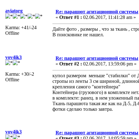
aviatorg
Re: парашют агитационной системы
«
Ответ #1 :
02.06.2017, 11:41:28 am »
Karma: +41/-24
Дайте фото , размеры , что за ткань , стр
Offline
В поисковике не нашел.
vov4ik3
Re: парашют агитационной системы
«
Ответ #2 :
02.06.2017, 13:59:06 pm »
Karma: +30/-2
купол размером меньше "стабилки" от Д
Offline
стропы из ленты 3 см шириной, длинной 
крепления самого "контейнера"
Контейнера (грузового) в комплекте нет
в комплекте: ранец. в нем уложенный п
Ткань парашюта такая же как на Д-5, Д-
фотки сделаю только завтра.
vov4ik3
Re: парашют агитационной системы
«
Ответ #3 :
02.06.2017, 14:05:59 pm »