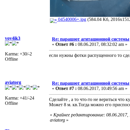
04540006+.jpg
(584.04 Кб, 2016x1512
vov4ik3
Re: парашют агитационной системы
«
Ответ #6 :
08.06.2017, 08:32:02 am »
Karma: +30/-2
если нужны фотки распущенного то сде
Offline
aviatorg
Re: парашют агитационной системы
«
Ответ #7 :
08.06.2017, 10:49:56 am »
Karma: +41/-24
Сделайте , а то что-то не вериться что 
Offline
Может 8 м. кв.Тогда можно его приспос
«
Крайнее редактирование: 08.06.2017,
aviatorg
»