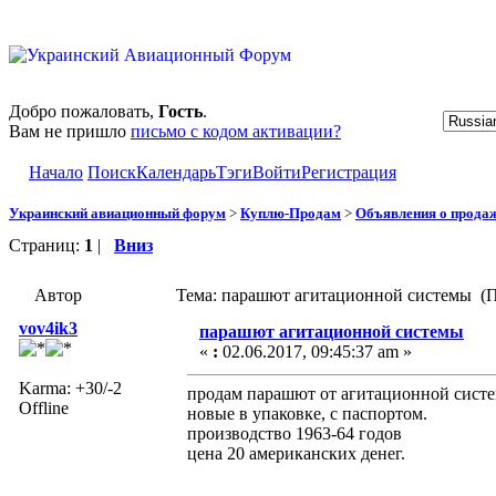
Добро пожаловать,
Гость
.
Вам не пришло
письмо с кодом активации?
Начало
Поиск
Календарь
Тэги
Войти
Регистрация
Украинский авиационный форум
>
Куплю-Продам
>
Объявления о прода
Страниц:
1
|
Вниз
Автор
Тема: парашют агитационной системы (П
vov4ik3
парашют агитационной системы
«
:
02.06.2017, 09:45:37 am »
Karma: +30/-2
продам парашют от агитационной сист
Offline
новые в упаковке, с паспортом.
производство 1963-64 годов
цена 20 американских денег.