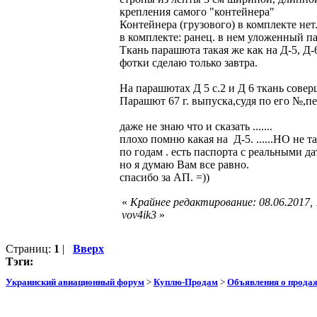
крепления самого "контейнера"
Контейнера (грузового) в комплекте нет
в комплекте: ранец. в нем уложенный п
Ткань парашюта такая же как на Д-5, Д-
фотки сделаю только завтра.
На парашютах Д 5 с.2 и Д 6 ткань совер
Парашют 67 г. выпуска,судя по его №,п
даже не знаю что и сказать .......
плохо помню какая на Д-5. ......НО не та
по годам . есть паспорта с реальными да
но я думаю Вам все равно.
спасибо за АП. =))
«
Крайнее редактирование: 08.06.2017,
vov4ik3
»
Страниц:
1
|
Вверх
Тэги:
Украинский авиационный форум
>
Куплю-Продам
>
Объявления о прода