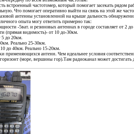
сть встроенный частотомер, который помогает засекать рядом р
ьную. Что помогает оперативно выйти на связь на этой же часто
базовой антенны установленной на крыше дальность обнаружения 
 личного опыта могу ответить примерно так:
ности -5ват. и резиновых антеннах в городе составляет от 2 до
и (прямая видимость)- от 10 до-30км.
 5 до 20км.
60км. Реально 25-30км.
 10 до 40км. Реально 15-20км.
ойки применяющихся антенн. Чем идеальнее условия соответствен
горизонт (море, вершины гор).Там радиоканал может достигать 