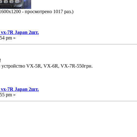
1600x1200 - просмотрено 1017 раз.)
 vx-7R Japan 2шт.
:54 pm »
!
е устройство VX-5R, VX-6R, VX-7R-550грн.
 vx-7R Japan 2шт.
:55 pm »