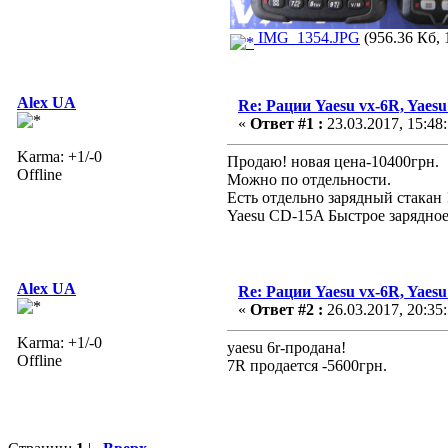
IMG_1354.JPG
(956.36 Кб, 
Alex UA
Re: Рации Yaesu vx-6R, Yaesu
«
Ответ #1 :
23.03.2017, 15:48
Karma: +1/-0
Продаю! новая цена-10400грн.
Offline
Можно по отдельности.
Есть отдельно зарядный стакан 
Yaesu CD-15A Быстрое зарядно
Alex UA
Re: Рации Yaesu vx-6R, Yaesu
«
Ответ #2 :
26.03.2017, 20:35
Karma: +1/-0
yaesu 6r-продана!
Offline
7R продается -5600грн.