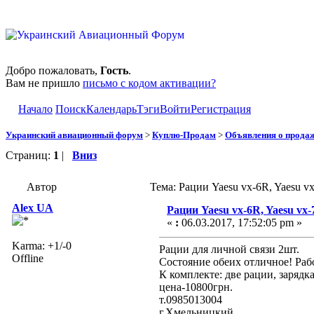
Добро пожаловать,
Гость
.
Вам не пришло
письмо с кодом активации?
Начало
Поиск
Календарь
Тэги
Войти
Регистрация
Украинский авиационный форум
>
Куплю-Продам
>
Объявления о прода
Страниц:
1
|
Вниз
Автор
Тема: Рации Yaesu vx-6R, Yaesu v
Alex UA
Рации Yaesu vx-6R, Yaesu vx
«
:
06.03.2017, 17:52:05 pm »
Karma: +1/-0
Рации для личной связи 2шт.
Offline
Состояние обеих отличное! Раб
К комплекте: две рации, заряд
цена-10800грн.
т.0985013004
г.Хмельницкий