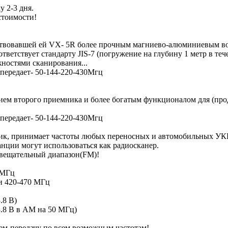
 2-3 дня.
стоимости!
ствовавшей ей VX- 5R более прочным магниево-алюминиевым 
тветствует стандарту JIS-7 (погружение на глубину 1 метр в те
ностями сканирования...
передает- 50-144-220-430Мгц
чием второго приемника и более богатым функционалом для (про
передает- 50-144-220-430Мгц
ик, принимает частоты любых переносных и автомобильных УКВ
нции могут использоваться как радиосканер.
вещательный диапазон(FM)!
 МГц
 и 420-470 МГц
.8 В)
13.8 В в АМ на 50 МГц)
ем-передачу по всем возможным частотам!