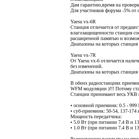
Дам гарантию,время на проверку
Для участников форума -5% от 
Yaesu vx-6R
Станция отличается от предше
влагозащищенности станция соо
расширенной памятью и возмож
Диапазоны на которых станция 
Yaesu vx-7R
От Yaesu vx-6 отличается нали
без изменений.
Диапазоны на которых станция 
В обеих радиостанциях приемн
WFM модуляции )!!! Потому ста
Станции принимают весь УКВ 
• основной приемник: 0.5 - 999
• суб-приемник: 50-54, 137-174
Мощность передатчика:
• 5.0 Вт (при питании 7.4 В и 13
• 1.0 Вт (при питании 7.4 В и 
Радиостанции раскрыты на при