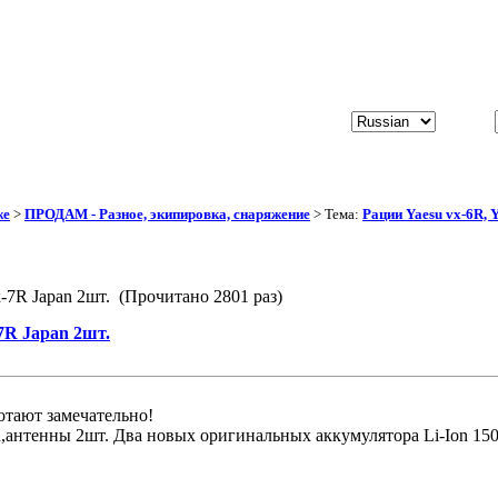
же
>
ПРОДАМ - Разное, экипировка, снаряжение
> Тема:
Рации Yaesu vx-6R, 
x-7R Japan 2шт. (Прочитано 2801 раз)
-7R Japan 2шт.
отают замечательно!
ка,антенны 2шт. Два новых оригинальных аккумулятора Li-Ion 15