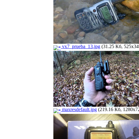
vx7_prueba_13.jpg
(31.25 Кб, 525x34
maxresdefault.jpg
(219.16 Кб, 1280x72