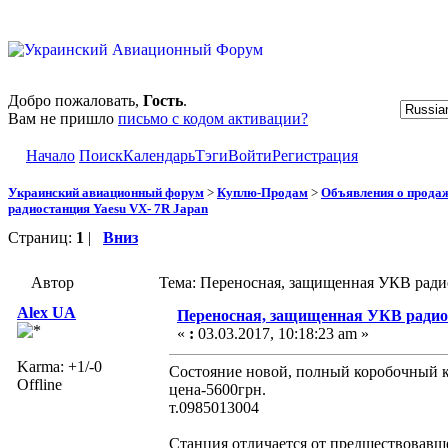
Добро пожаловать,
Гость
.
Вам не пришло
письмо с кодом активации?
Начало
Поиск
Календарь
Тэги
Войти
Регистрация
Украинский авиационный форум
>
Куплю-Продам
>
Объявления о прода
радиостанция Yaesu VX- 7R Japan
Страниц:
1
|
Вниз
Автор
Тема: Переносная, защищенная УКВ радио
Alex UA
Переносная, защищенная УКВ радио
«
:
03.03.2017, 10:18:23 am »
Karma: +1/-0
Состояние новой, полный коробочный к
Offline
цена-5600грн.
т.0985013004
Станция отличается от предшествовав