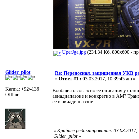
UperJga.jpg
(234.34 Кб, 800x600 - пр
Glider_pilot
Re: Переносная, защищенная УКВ ра
«
Ответ #1 :
03.03.2017, 10:39:45 am »
Karma: +92/-136
Вообще-то согласно ее описания у станц
Offline
авиадиапазоне и конкретно в АМ? Тран
ее в авиадиапазоне.
«
Крайнее редактирование: 03.03.2017,
Glider_pilot
»