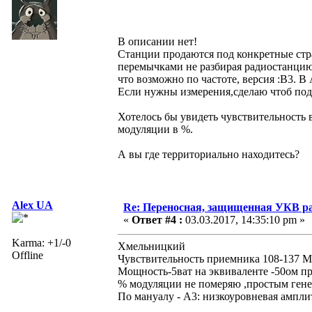
В описании нет!
Станции продаются под конкретные стра
перемычками не разбирая радиостанци
что возможно по частоте, версия :B3. В
Если нужны измерения,сделаю чтоб под
Хотелось бы увидеть чувствительность 
модуляции в %.
А вы где территориально находитесь?
Alex UA
Re: Переносная, защищенная УКВ ра
«
Ответ #4 :
03.03.2017, 14:35:10 pm »
Karma: +1/-0
Хмельницкий
Offline
Чувствительность приемника 108-137 М
Мощность-5ват на эквиваленте -50ом пр
% модуляции не померяю ,простым гене
По мануалу - A3: низкоуровневая ампли