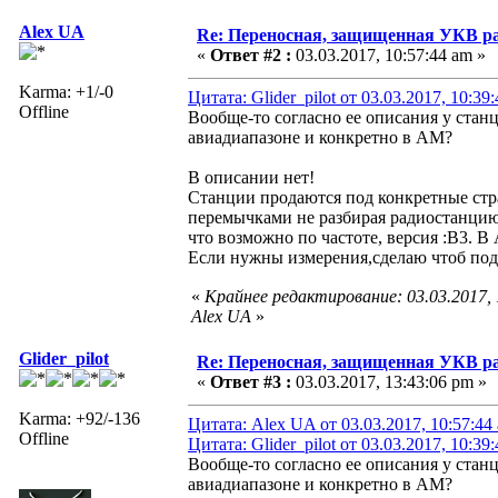
Alex UA
Re: Переносная, защищенная УКВ ра
«
Ответ #2 :
03.03.2017, 10:57:44 am »
Karma: +1/-0
Цитата: Glider_pilot от 03.03.2017, 10:39
Offline
Вообще-то согласно ее описания у станц
авиадиапазоне и конкретно в АМ?
В описании нет!
Станции продаются под конкретные стра
перемычками не разбирая радиостанци
что возможно по частоте, версия :B3. В
Если нужны измерения,сделаю чтоб под
«
Крайнее редактирование: 03.03.2017,
Alex UA
»
Glider_pilot
Re: Переносная, защищенная УКВ ра
«
Ответ #3 :
03.03.2017, 13:43:06 pm »
Karma: +92/-136
Цитата: Alex UA от 03.03.2017, 10:57:44
Offline
Цитата: Glider_pilot от 03.03.2017, 10:39
Вообще-то согласно ее описания у станц
авиадиапазоне и конкретно в АМ?