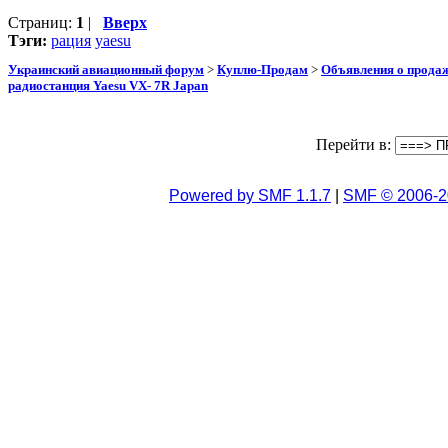
Страниц:
1
|
Вверх
Тэги:
рация
yaesu
Украинский авиационный форум
>
Куплю-Продам
>
Объявления о прода
радиостанция Yaesu VX- 7R Japan
Перейти в:
Powered by SMF 1.1.7
|
SMF © 2006-2