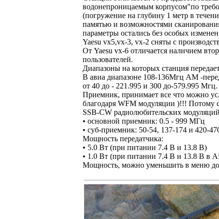
водонепроницаемым корпусом"по требов
(погружение на глубину 1 метр в течен
памятью и возможностями сканирования 
параметры остались без особых изменен
Yaesu vx5,vx-3, vx-2 сняты с производст
От Yaesu vx-6 отличается наличием вт
пользователей.
Диапазоны на которых станция передае
В авиа диапазоне 108-136Мгц АМ -пере
от 40 до - 221.995 и 300 до-579.995 Мгц.
Приемник, принимает все что можно 
благодаря WFM модуляции )!!! Потому с
SSB-CW радиолюбительских модуляций в
• основной приемник: 0.5 - 999 МГц
• суб-приемник: 50-54, 137-174 и 420-4
Мощность передатчика:
• 5.0 Вт (при питании 7.4 В и 13.8 В)
• 1.0 Вт (при питании 7.4 В и 13.8 В в 
Мощность, можно уменьшить в меню до 