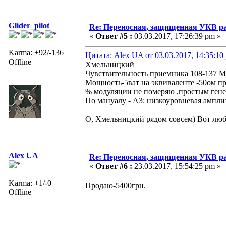
Glider_pilot
Re: Переносная, защищенная УКВ ра
«
Ответ #5 :
03.03.2017, 17:26:39 pm »
Karma: +92/-136
Цитата: Alex UA от 03.03.2017, 14:35:10
Offline
Хмельницкий
Чувствительность приемника 108-137 М
Мощность-5ват на эквиваленте -50ом пр
% модуляции не померяю ,простым гене
По мануалу - A3: низкоуровневая ампли
О, Хмельницкий рядом совсем) Вот любя
Alex UA
Re: Переносная, защищенная УКВ ра
«
Ответ #6 :
23.03.2017, 15:54:25 pm »
Karma: +1/-0
Продаю-5400грн.
Offline