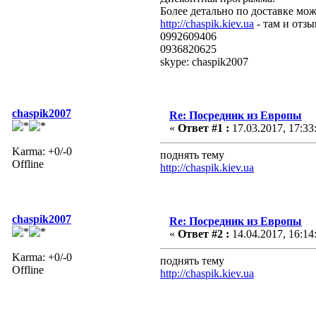
Более детально по доставке мож
http://chaspik.kiev.ua
- там и отзы
0992609406
0936820625
skype: chaspik2007
chaspik2007
Re: Посредник из Европы
«
Ответ #1 :
17.03.2017, 17:33
Karma: +0/-0
поднять тему
Offline
http://chaspik.kiev.ua
chaspik2007
Re: Посредник из Европы
«
Ответ #2 :
14.04.2017, 16:14
Karma: +0/-0
поднять тему
Offline
http://chaspik.kiev.ua