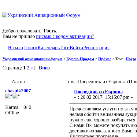
Добро пожаловать,
Гость
.
Вам не пришло
письмо с кодом активации?
Начало
Поиск
Календарь
Тэги
Войти
Регистрация
Украинский авиационный форум
>
Куплю-Продам
>
Прочее
> Тема:
Посре
Страниц:
1
2
»
|
Вниз
Автор
Тема: Посредник из Европы (Про
chaspik2007
Посредник из Европы
«
:
20.02.2017, 15:16:07 pm »
Karma: +0/-0
Предоставляем услуги по закуп
Offline
нельзя обойти вниманием аукцио
нужно еще хорошо разбираться 
С нами Вы можете покупать лю
доставку из заказанного Вами т
Дисконтная программа.