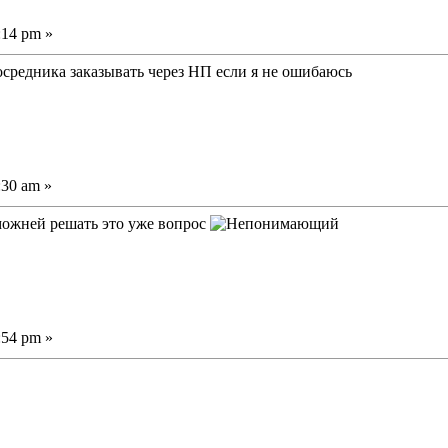
:14 pm »
осредника заказывать через НП если я не ошибаюсь
:30 am »
можней решать это уже вопрос
:54 pm »