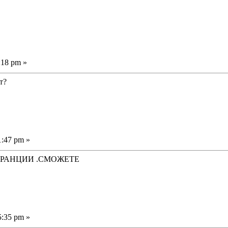
:18 pm »
т?
1:47 pm »
 ФРАНЦИИ .СМОЖЕТЕ
5:35 pm »