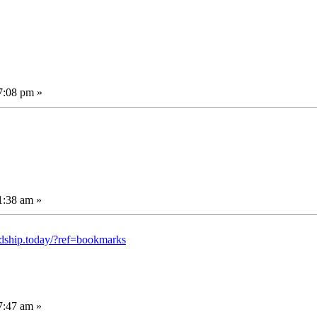
7:08 pm »
1:38 am »
dship.today/?ref=bookmarks
7:47 am »