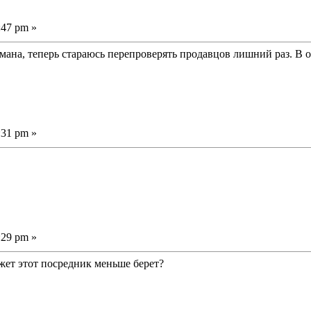
:47 pm »
обмана, теперь стараюсь перепроверять продавцов лишний раз. В
:31 pm »
:29 pm »
жет этот посредник меньше берет?