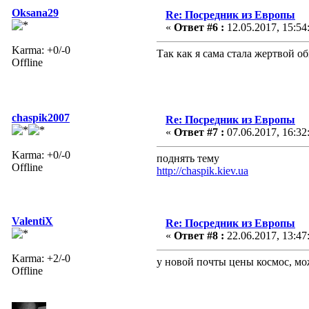
Oksana29
Re: Посредник из Европы
«
Ответ #6 :
12.05.2017, 15:54
Karma: +0/-0
Так как я сама стала жертвой 
Offline
chaspik2007
Re: Посредник из Европы
«
Ответ #7 :
07.06.2017, 16:32
Karma: +0/-0
поднять тему
Offline
http://chaspik.kiev.ua
ValentiX
Re: Посредник из Европы
«
Ответ #8 :
22.06.2017, 13:47
Karma: +2/-0
у новой почты цены космос, мо
Offline