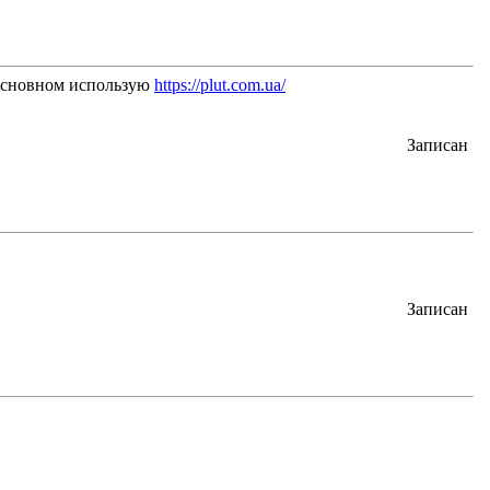
 основном использую
https://plut.com.ua/
Записан
Записан