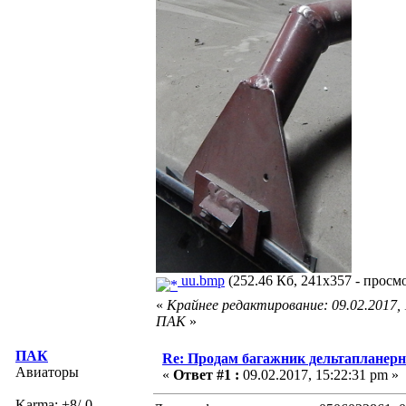
uu.bmp
(252.46 Кб, 241x357 - просмо
«
Крайнее редактирование: 09.02.2017,
ПАК
»
ПАК
Re: Продам багажник дельтапланер
Авиаторы
«
Ответ #1 :
09.02.2017, 15:22:31 pm »
Karma: +8/-0