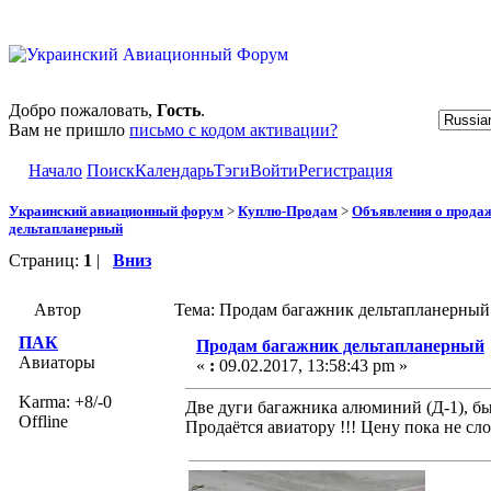
Добро пожаловать,
Гость
.
Вам не пришло
письмо с кодом активации?
Начало
Поиск
Календарь
Тэги
Войти
Регистрация
Украинский авиационный форум
>
Куплю-Продам
>
Объявления о прода
дельтапланерный
Страниц:
1
|
Вниз
Автор
Тема: Продам багажник дельтапланерный
ПАК
Продам багажник дельтапланерный
Авиаторы
«
:
09.02.2017, 13:58:43 pm »
Karma: +8/-0
Две дуги багажника алюминий (Д-1), бы
Offline
Продаётся авиатору !!! Цену пока не с