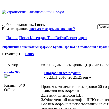
Добро пожаловать,
Гость
.
Вам не пришло
письмо с кодом активации?
Начало
Поиск
Календарь
Тэги
Войти
Регистрация
Украинский авиационный форум
>
Куплю-Продам
>
Объявления о прода
Страниц:
1
|
Вниз
Автор
Тема: Продам шлемофоны (Прочитано 38
nicola266
Продам шлемофоны
«
:
23.11.2016, 20:25:25 pm »
Karma: +0/-0
Продам комплектик шлемофонов 56-го р
Offline
1.Зимний шлемофон ШЗ.
2.Летний шлемофон ШЛ.
3.Облегченный шлемофон ШЛО с сеточ
Все шлемофоны в использовании не был
домашнего хранения.