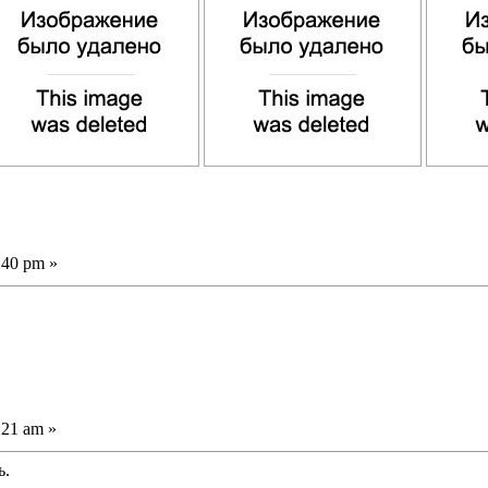
:40 pm »
:21 am »
ь.