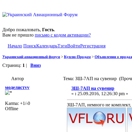
Добро пожаловать,
Гость
.
Вам не пришло
письмо с кодом активации?
Начало
Поиск
Календарь
Тэги
Войти
Регистрация
Украинский авиационный форум
>
Куплю-Продам
>
Объявления о прода
Страниц:
1
|
Вниз
Автор
Тема: ЗШ-7АП на сувенир (Прочи
моделистvv
ЗШ-7АП на сувенир
«
:
25.09.2016, 12:26:30 pm »
Karma: +1/-0
ЗШ-7АП, немного не комплект, 
Offline