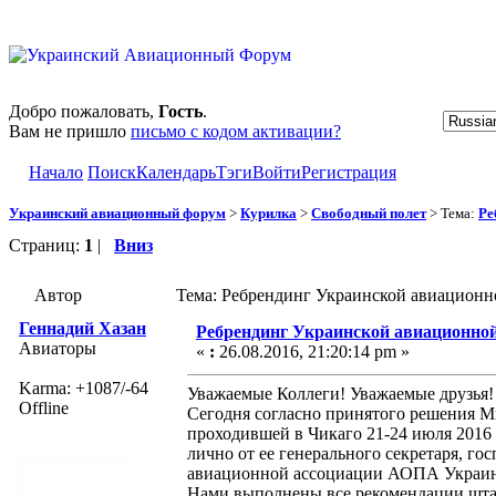
Добро пожаловать,
Гость
.
Вам не пришло
письмо с кодом активации?
Начало
Поиск
Календарь
Тэги
Войти
Регистрация
Украинский авиационный форум
>
Курилка
>
Свободный полет
> Тема:
Ре
Страниц:
1
|
Вниз
Автор
Тема: Ребрендинг Украинской авиацион
Геннадий Хазан
Ребрендинг Украинской авиационно
Авиаторы
«
:
26.08.2016, 21:20:14 pm »
Karma: +1087/-64
Уважаемые Коллеги! Уважаемые друзья!
Offline
Сегодня согласно принятого решения 
проходившей в Чикаго 21-24 июля 2016
лично от ее генерального секретаря, 
авиационной ассоциации АОПА Украин
Нами выполнены все рекомендации штаб