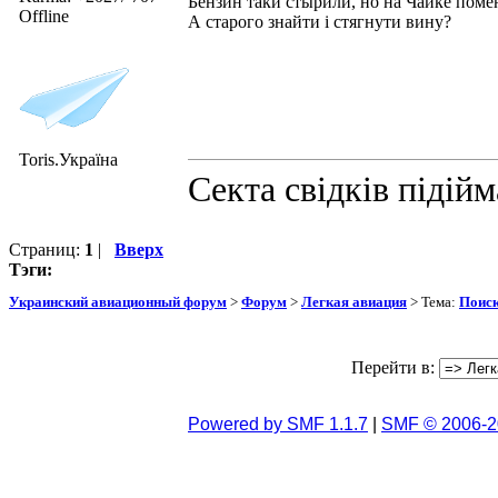
Бензин таки стырили, но на Чайке поме
Offline
А старого знайти і стягнути вину?
Toris.Україна
Секта свідків підій
Страниц:
1
|
Вверх
Тэги:
Украинский авиационный форум
>
Форум
>
Легкая авиация
> Тема:
Поис
Перейти в:
Powered by SMF 1.1.7
|
SMF © 2006-2