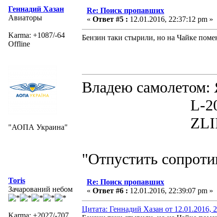
Геннадий Хазан
Re: Поиск пропавших
Авиаторы
«
Ответ #5 :
12.01.2016, 22:37:12 pm »
Karma: +1087/-64
Бензин таки стырили, но на Чайке поме
Offline
Владею самолето
L-200D MOR
ZLIN 526 
"АОПА Украина"
"Отпустить сопротив
Toris
Re: Поиск пропавших
Зачарований небом
«
Ответ #6 :
12.01.2016, 22:39:07 pm »
Цитата: Геннадий Хазан от 12.01.2016, 
Karma: +2027/-707