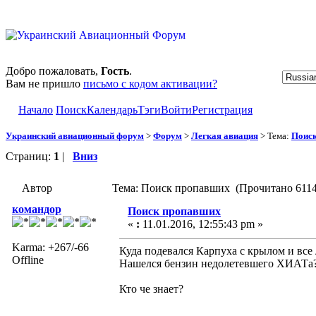
Добро пожаловать,
Гость
.
Вам не пришло
письмо с кодом активации?
Начало
Поиск
Календарь
Тэги
Войти
Регистрация
Украинский авиационный форум
>
Форум
>
Легкая авиация
> Тема:
Поис
Страниц:
1
|
Вниз
Автор
Тема: Поиск пропавших (Прочитано 6114
командор
Поиск пропавших
«
:
11.01.2016, 12:55:43 pm »
Karma: +267/-66
Куда подевался Карпуха с крылом и все
Offline
Нашелся бензин недолетевшего ХИАТа
Кто че знает?