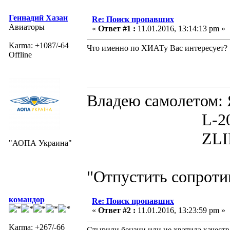
Геннадий Хазан
Re: Поиск пропавших
Авиаторы
«
Ответ #1 :
11.01.2016, 13:14:13 pm »
Karma: +1087/-64
Что именно по ХИАТу Вас интересует?
Offline
Владею самолето
L-200D MOR
ZLIN 526 
"АОПА Украина"
"Отпустить сопротив
командор
Re: Поиск пропавших
«
Ответ #2 :
11.01.2016, 13:23:59 pm »
Karma: +267/-66
Стырили бензин или не хватила качеств