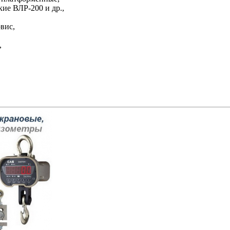
ие ВЛР-200 и др.,
рвис,
,