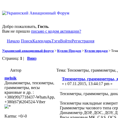
Добро пожаловать,
Гость
.
Вам не пришло
письмо с кодом активации?
Начало
Поиск
Календарь
Тэги
Войти
Регистрация
Украинский авиационный форум
>
Куплю-Продам
>
Куплю-продам
> Тем
Страниц:
1
|
Вниз
Автор
Тема: Тензометры, граммометры, 
melnik
Тензометры, граммометры, д
Динамометры, тензометры,
«
:
07.11.2015, 13:44:17 pm »
граммометры, весы
крановые и др. :
Тензометры, граммометры, дина
+380(99)7718437-WhatsApp,
+380(67)6204524-Viber
Тензометры накладные измерит
Граммометры часового типа сер
Динамометр ДОР, ДОС, ДОУ, Д
Karma: +0/-0
Весы крановые МК, CAS, OCS,