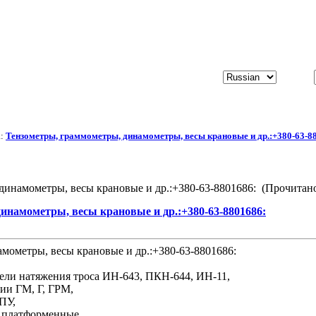
а:
Тензометры, граммометры, динамометры, весы крановые и др.:+380-63-8
динамометры, весы крановые и др.:+380-63-8801686: (Прочитано
инамометры, весы крановые и др.:+380-63-8801686:
мометры, весы крановые и др.:+380-63-8801686:
ели натяжения троса ИН-643, ПКН-644, ИН-11,
ии ГМ, Г, ГРМ,
ПУ,
 платформенные,