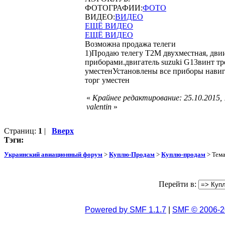
ФОТОГРАФИИ:
ФОТО
ВИДЕО:
ВИДЕО
ЕЩЁ ВИДЕО
ЕЩЁ ВИДЕО
Возможна продажа телеги
1)Продаю телегу Т2М двухместная, двии
приборами.двигатель suzuki G13винт тр
уместенУстановлены все приборы навиг
торг уместен
«
Крайнее редактирование: 25.10.2015,
valentin
»
Страниц:
1
|
Вверх
Тэги:
Украинский авиационный форум
>
Куплю-Продам
>
Куплю-продам
> Тем
Перейти в:
Powered by SMF 1.1.7
|
SMF © 2006-2