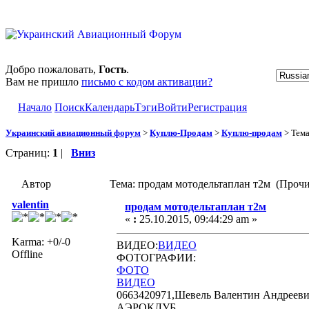
Добро пожаловать,
Гость
.
Вам не пришло
письмо с кодом активации?
Начало
Поиск
Календарь
Тэги
Войти
Регистрация
Украинский авиационный форум
>
Куплю-Продам
>
Куплю-продам
> Тем
Страниц:
1
|
Вниз
Автор
Тема: продам мотодельтаплан т2м (Прочи
valentin
продам мотодельтаплан т2м
«
:
25.10.2015, 09:44:29 am »
Karma: +0/-0
ВИДЕО:
ВИДЕО
Offline
ФОТОГРАФИИ:
ФОТО
ВИДЕО
0663420971,Шевель Валентин Андреевич, 
АЭРОКЛУБ.