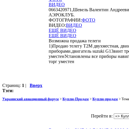
ВИДЕО
0663420971,Шевель Валентин Андреевич, 
АЭРОКЛУБ.
ФОТОГРАФИИ:
ФОТО
ВИДЕО:
ВИДЕО
ЕЩЁ ВИДЕО
ЕЩЁ ВИДЕО
Возможна продажа телеги
1)Продаю телегу Т2М двухместная, двии
приборами.двигатель suzuki G13винт тр
уместенУстановлены все приборы навиг
торг уместен
Страниц:
1
|
Вверх
Тэги:
Украинский авиационный форум
>
Куплю-Продам
>
Куплю-продам
> Тем
Перейти в: