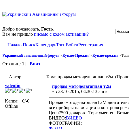
Добро пожаловать,
Гость
.
Вам не пришло
письмо с кодом активации?
Начало
Поиск
Календарь
Тэги
Войти
Регистрация
Украинский авиационный форум
>
Куплю-Продам
>
Куплю-продам
> Тем
Страниц:
1
|
Вниз
Автор
Тема: продам мотодельтаплан т2м (Прочи
valentin
продам мотодельтаплан т2м
«
:
23.10.2015, 04:30:13 am »
Karma: +0/-0
Продаю мотодельтопланТ2М двигатель su
Offline
все приборы навигации и контроля режи
Цена7500 доларов . Торг уместен. Возм
ВИДЕО:
ВИДЕО
ФОТОГРАФИИ:
ФОТО