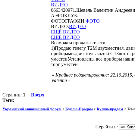
ВИДЕО
0663420971,Шевель Валентин Андреевич, 
АЭРОКЛУБ.
ФОТОГРАФИИ:
ФОТО
ВИДЕО:
ВИДЕО
ЕЩЁ ВИДЕО
ЕЩЁ ВИДЕО
Возможна продажа телеги
1)Продаю телегу Т2М двухместная, двии
приборами.двигатель suzuki G13винт тр
уместенУстановлены все приборы навиг
торг уместен
«
Крайнее редактирование: 22.10.2015,
valentin
»
Страниц:
1
|
Вверх
Тэги:
Украинский авиационный форум
>
Куплю-Продам
>
Куплю-продам
> Тем
Перейти в: