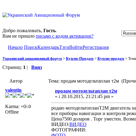
Добро пожаловать,
Гость
.
Вам не пришло
письмо с кодом активации?
Начало
Поиск
Календарь
Тэги
Войти
Регистрация
Украинский авиационный форум
>
Куплю-Продам
>
Куплю-продам
> Тем
Страниц:
1
|
Вниз
Автор
Тема: продам мотодельтаплан т2м (Прочи
valentin
продам мотодельтаплан т2м
«
:
20.10.2015, 21:21:45 pm »
Karma: +0/-0
родаю мотодельтопланТ2М двигатель suz
Offline
все приборы навигации и контроля режи
Цена7500 доларов . Торг уместен. Возм
ВИДЕО:
ВИДЕО
ФОТОГРАФИИ:
ФОТО