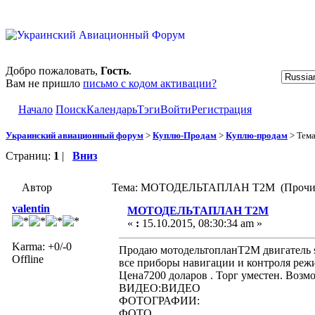
Добро пожаловать,
Гость
.
Вам не пришло
письмо с кодом активации?
Начало
Поиск
Календарь
Тэги
Войти
Регистрация
Украинский авиационный форум
>
Куплю-Продам
>
Куплю-продам
> Тем
Страниц:
1
|
Вниз
Автор
Тема: МОТОДЕЛЬТАПЛАН Т2М (Прочита
valentin
МОТОДЕЛЬТАПЛАН Т2М
«
:
15.10.2015, 08:30:34 am »
Karma: +0/-0
Продаю мотодельтопланТ2М двигатель su
Offline
все приборы навигации и контроля режи
Цена7200 доларов . Торг уместен. Возм
ВИДЕО:ВИДЕО
ФОТОГРАФИИ:
ФОТО