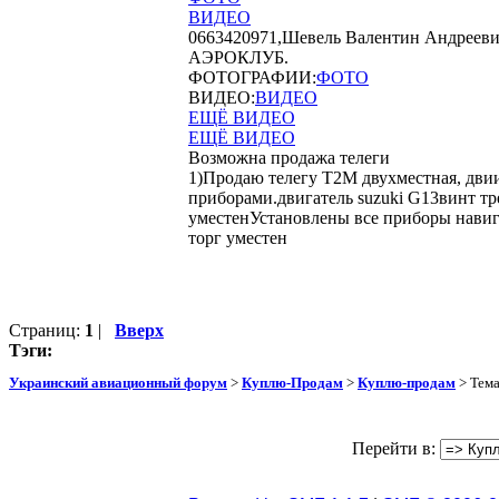
ВИДЕО
0663420971,Шевель Валентин Андреевич, 
АЭРОКЛУБ.
ФОТОГРАФИИ:
ФОТО
ВИДЕО:
ВИДЕО
ЕЩЁ ВИДЕО
ЕЩЁ ВИДЕО
Возможна продажа телеги
1)Продаю телегу Т2М двухместная, двии
приборами.двигатель suzuki G13винт тр
уместенУстановлены все приборы навиг
торг уместен
Страниц:
1
|
Вверх
Тэги:
Украинский авиационный форум
>
Куплю-Продам
>
Куплю-продам
> Тем
Перейти в: