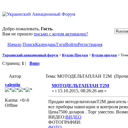
Добро пожаловать,
Гость
.
Вам не пришло
письмо с кодом активации?
Начало
Поиск
Календарь
Тэги
Войти
Регистрация
Украинский авиационный форум
>
Куплю-Продам
>
Куплю-продам
> Тем
Страниц:
1
|
Вниз
Автор
Тема: МОТОДЕЛЬТАПЛАН Т2М (Прочита
valentin
МОТОДЕЛЬТАПЛАН Т2М
«
:
15.10.2015, 08:26:26 am »
Karma: +0/-0
Продаю мотодельтопланТ2М двигатель su
Offline
все приборы навигации и контроля режи
Цена7500 доларов . Торг уместен. Возм
ВИДЕО:
ВИДЕО
ФОТОГРАФИИ:
ФОТО