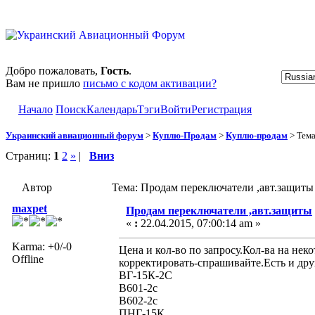
Добро пожаловать,
Гость
.
Вам не пришло
письмо с кодом активации?
Начало
Поиск
Календарь
Тэги
Войти
Регистрация
Украинский авиационный форум
>
Куплю-Продам
>
Куплю-продам
> Тем
Страниц:
1
2
»
|
Вниз
Автор
Тема: Продам переключатели ,авт.защиты
maxpet
Продам переключатели ,авт.защиты
«
:
22.04.2015, 07:00:14 am »
Karma: +0/-0
Цена и кол-во по запросу.Кол-ва на нек
Offline
корректировать-спрашивайте.Есть и дру
ВГ-15К-2С
В601-2с
В602-2с
ПНГ-15К