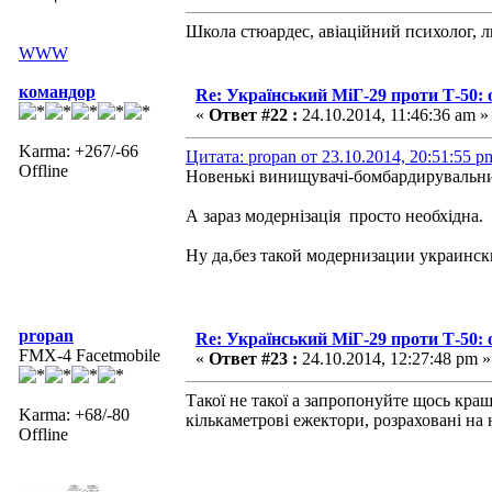
Школа стюардес, авіаційний психолог, 
WWW
командор
Re: Український МіГ-29 проти Т-50: 
«
Ответ #22 :
24.10.2014, 11:46:36 am »
Karma: +267/-66
Цитата: propan от 23.10.2014, 20:51:55 p
Offline
Новенькі винищувачі-бомбардирувальник
А зараз модернізація просто необхідна.
Ну да,без такой модернизации украинс
propan
Re: Український МіГ-29 проти Т-50: 
FMX-4 Facetmobile
«
Ответ #23 :
24.10.2014, 12:27:48 pm »
Такої не такої а запропонуйте щось кра
Karma: +68/-80
кількаметрові ежектори, розраховані на
Offline