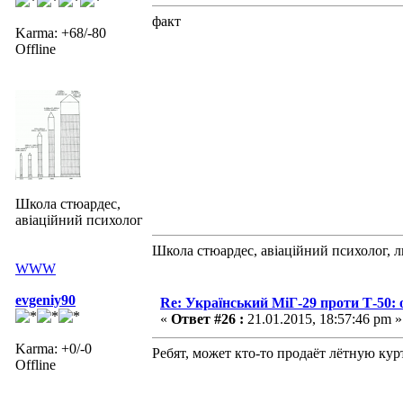
факт
Karma: +68/-80
Offline
Школа стюардес,
авіаційний психолог
Школа стюардес, авіаційний психолог, 
WWW
evgeniy90
Re: Український МіГ-29 проти Т-50: 
«
Ответ #26 :
21.01.2015, 18:57:46 pm »
Karma: +0/-0
Ребят, может кто-то продаёт лётную к
Offline