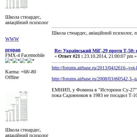
Школа стюардес,
авіаційний психолог
Школа стюардес, авіаційний психолог, 
WWW
propan
Re: Український МіГ-29 проти Т-50: 
FMX-4 Facetmobile
«
Ответ #21 :
23.10.2014, 21:00:07 pm »
http://forums.airbase.ru/2013/04/t2616--vo
Karma: +68/-80
Offline
http://forums.airbase.ru/2008/03/t60542,3-
ЕМНИП, у Фомина в "Историии Су-27" б
пока Садовников в 1983 не посадил Т-10
Школа стюардес,
авіаційний психолог