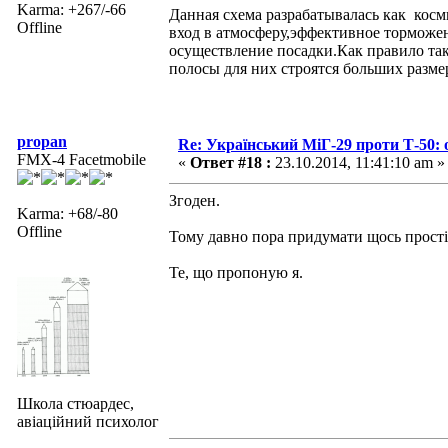
Karma: +267/-66
Данная схема разрабатывалась как косм
Offline
вход в атмосферу,эффективное торможен
осуществление посадки.Как правило та
полосы для них строятся больших разме
propan
Re: Український МіГ-29 проти Т-50: 
FMX-4 Facetmobile
«
Ответ #18 :
23.10.2014, 11:41:10 am »
Згоден.
Karma: +68/-80
Offline
Тому давно пора придумати щось простіш
Те, що пропоную я.
Школа стюардес,
авіаційний психолог