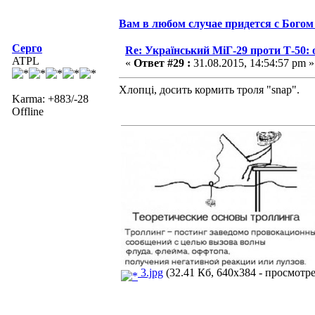
Вам в любом случае придется с Богом 
Серго
Re: Український МіГ-29 проти Т-50: 
ATPL
«
Ответ #29 :
31.08.2015, 14:54:57 pm »
Хлопці, досить кормить троля "snap".
Karma: +883/-28
Offline
3.jpg
(32.41 Кб, 640x384 - просмотре