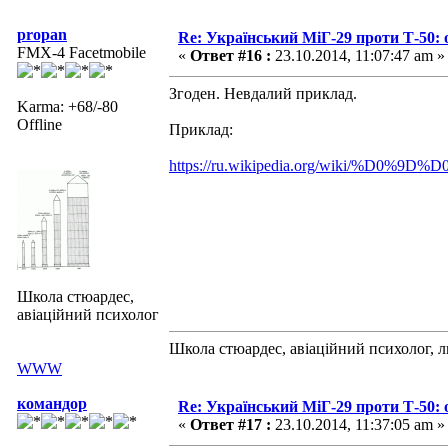
propan
Re: Український МіГ-29 проти Т-50: 
FMX-4 Facetmobile
«
Ответ #16 :
23.10.2014, 11:07:47 am »
Згоден. Невдалий приклад.
Karma: +68/-80
Offline
Приклад:
https://ru.wikipedia.org/wiki
Школа стюардес,
авіаційний психолог
Школа стюардес, авіаційний психолог, 
WWW
командор
Re: Український МіГ-29 проти Т-50: 
«
Ответ #17 :
23.10.2014, 11:37:05 am »