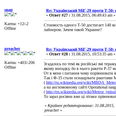
snap
Re: Український МіГ-29 проти Т-50: 
«
Ответ #27 :
31.08.2015, 06:49:43 am »
Karma: +12/-2
Стоимость одного Т-50 достигает 140 м
Offline
лайнером. Зачем такой Украине?
preacher
Re: Український МіГ-29 проти Т-50: 
«
Ответ #28 :
31.08.2015, 10:53:35 am »
Karma: +403/-206
Згадалось по темі як російські змі тераж
Offline
якому випадку, бо в нього ракети Р-37 м
От в мене і питання чому порівнювати
Так і Ф-35 стали оснащувати ракетами Ме
(
http://ru.wikipedia.org/wiki/MBDA_Mete
а на англомовному сайті Operational ran
(
http://en.wikipedia.org/wiki/Meteor_(missi
То зараз росіяни вже ці літаки прівнюва
«
Крайнее редактирование: 31.08.2015,
preacher
»