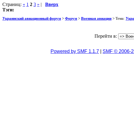
Страниц:
«
1
2
3
»
|
Вверх
Тэги:
Украинский авиационный форум
>
Форум
>
Военная авиация
> Тема:
Укра
Перейти в:
Powered by SMF 1.1.7
|
SMF © 2006-2