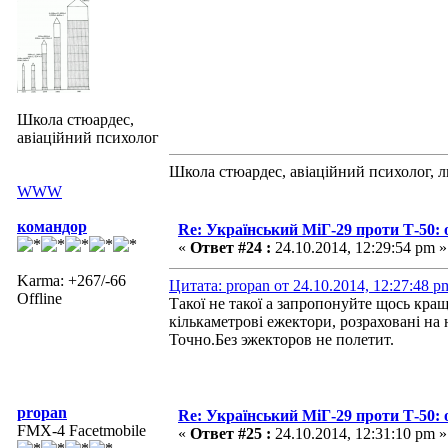
Школа стюардес,
авіаційний психолог
Школа стюардес, авіаційний психолог, 
WWW
командор
Re: Український МіГ-29 проти Т-50: 
«
Ответ #24 :
24.10.2014, 12:29:54 pm »
Karma: +267/-66
Цитата: propan от 24.10.2014, 12:27:48 p
Offline
Такої не такої а запропонуйте щось кра
кількаметрові ежектори, розраховані на
Точно.Без эжекторов не полетит.
propan
Re: Український МіГ-29 проти Т-50: 
FMX-4 Facetmobile
«
Ответ #25 :
24.10.2014, 12:31:10 pm »