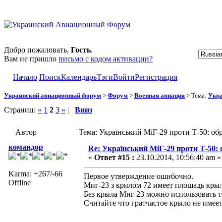
Добро пожаловать,
Гость
.
Вам не пришло
письмо с кодом активации?
Начало
Поиск
Календарь
Тэги
Войти
Регистрация
Украинский авиационный форум
>
Форум
>
Военная авиация
> Тема:
Укра
Страниц:
«
1
2
3
»
|
Вниз
Автор
Тема: Український МіГ-29 проти Т-50: об
командор
Re: Український МіГ-29 проти Т-50: 
«
Ответ #15 :
23.10.2014, 10:56:40 am »
Karma: +267/-66
Первое утверждение ошибочно.
Offline
Миг-23 з крилом 72 имеет площадь крыла
Без крыла Миг 23 можно использовать 
Считайте что гратчастое крыло не имее