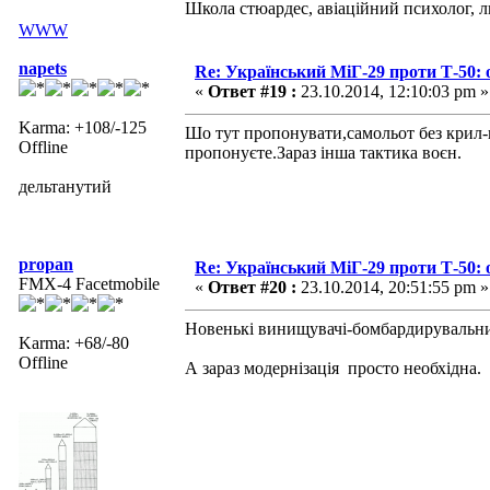
Школа стюардес, авіаційний психолог, 
WWW
napets
Re: Український МіГ-29 проти Т-50: 
«
Ответ #19 :
23.10.2014, 12:10:03 pm »
Karma: +108/-125
Шо тут пропонувати,самольот без крил-
Offline
пропонуєте.Зараз інша тактика воєн.
дельтанутий
propan
Re: Український МіГ-29 проти Т-50: 
FMX-4 Facetmobile
«
Ответ #20 :
23.10.2014, 20:51:55 pm »
Новенькі винищувачі-бомбардирувальник
Karma: +68/-80
Offline
А зараз модернізація просто необхідна.