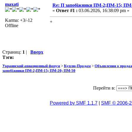
maxati
Re: П запобіжники ПМ-2;ПМ-15; ПМ
«
Ответ #1 :
03.06.2026, 16:38:09 pm »
Karma: +3/-12
+
Offline
Страниц:
1
|
Вверх
Тэги:
Украинский авиационный форум
>
Куплю-Продам
>
Объявления о прода
запобіжники ПМ-2;ПМ-15; ПМ-20; ПМ-50
Перейти в:
Powered by SMF 1.1.7
|
SMF © 2006-2