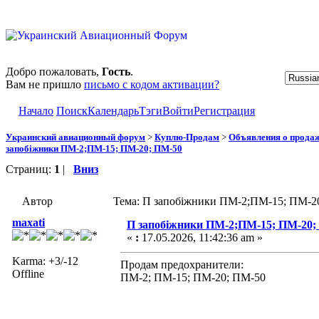
Добро пожаловать,
Гость
.
Вам не пришло
письмо с кодом активации?
Начало
Поиск
Календарь
Тэги
Войти
Регистрация
Украинский авиационный форум
>
Куплю-Продам
>
Объявления о прода
запобіжники ПМ-2;ПМ-15; ПМ-20; ПМ-50
Страниц:
1
|
Вниз
Автор
Тема: П запобіжники ПМ-2;ПМ-15; ПМ-20
maxati
П запобіжники ПМ-2;ПМ-15; ПМ-20;
«
:
17.05.2026, 11:42:36 am »
Karma: +3/-12
Продам предохранители:
Offline
ПМ-2; ПМ-15; ПМ-20; ПМ-50