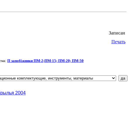
Записан
Печать
ема:
П запобіжники ПМ-2;ПМ-15; ПМ-20; ПМ-50
Крылья 2004