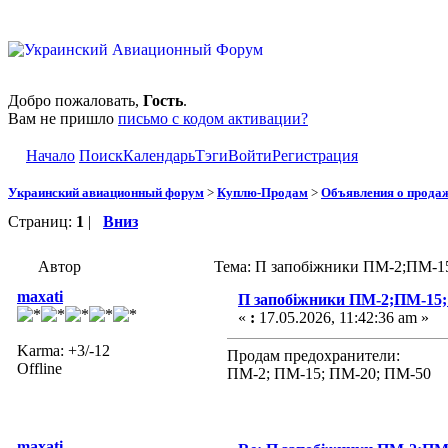
Добро пожаловать,
Гость
.
Вам не пришло
письмо с кодом активации?
Начало
Поиск
Календарь
Тэги
Войти
Регистрация
Украинский авиационный форум
>
Куплю-Продам
>
Объявления о прода
Страниц:
1
|
Вниз
Автор
Тема: П запобіжники ПМ-2;ПМ-15
maxati
П запобіжники ПМ-2;ПМ-15;
«
:
17.05.2026, 11:42:36 am »
Karma: +3/-12
Продам предохранители:
Offline
ПМ-2; ПМ-15; ПМ-20; ПМ-50
maxati