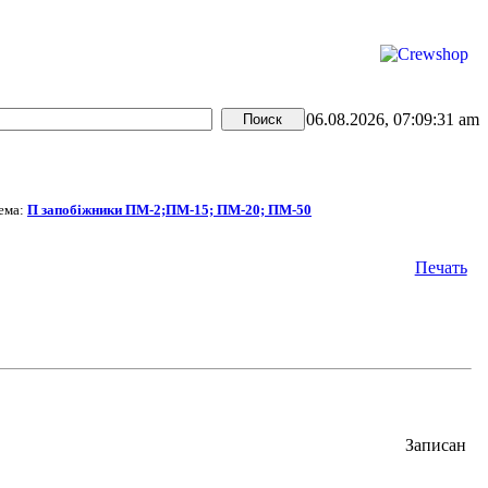
06.08.2026, 07:09:31 am
ема:
П запобіжники ПМ-2;ПМ-15; ПМ-20; ПМ-50
Печать
Записан