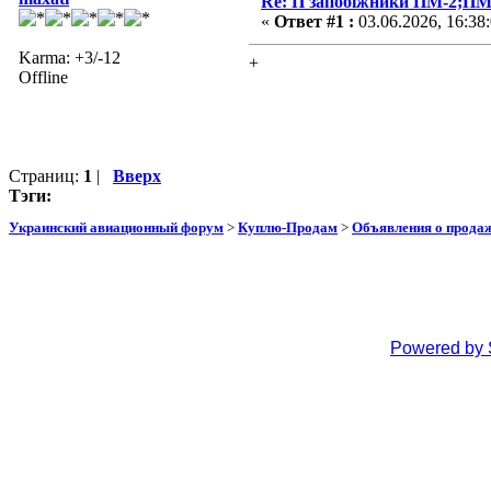
Re: П запобіжники ПМ-2;ПМ
«
Ответ #1 :
03.06.2026, 16:38
Karma: +3/-12
+
Offline
Страниц:
1
|
Вверх
Тэги:
Украинский авиационный форум
>
Куплю-Продам
>
Объявления о прода
Powered by 