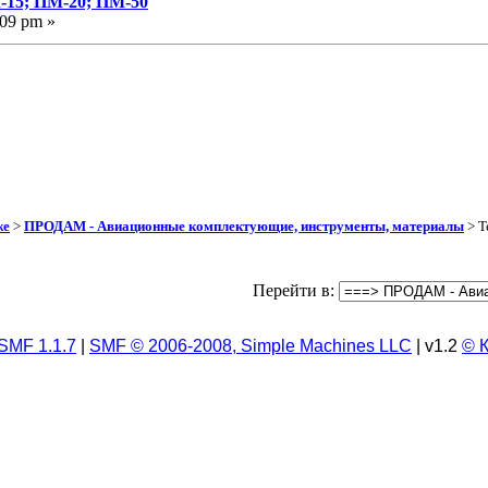
-15; ПМ-20; ПМ-50
:09 pm »
же
>
ПРОДАМ - Авиационные комплектующие, инструменты, материалы
> Т
Перейти в:
SMF 1.1.7
|
SMF © 2006-2008, Simple Machines LLC
| v1.2
© 