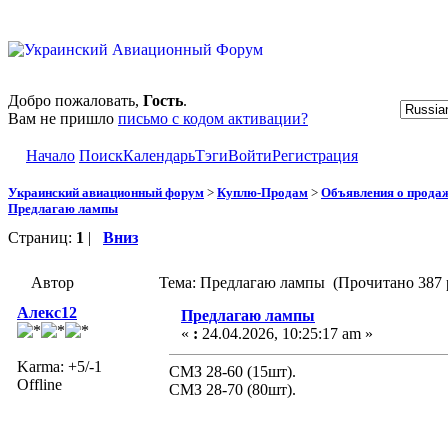
Добро пожаловать,
Гость
.
Вам не пришло
письмо с кодом активации?
Начало
Поиск
Календарь
Тэги
Войти
Регистрация
Украинский авиационный форум
>
Куплю-Продам
>
Объявления о прода
Предлагаю лампы
Страниц:
1
|
Вниз
Автор
Тема: Предлагаю лампы (Прочитано 387 
Алекс12
Предлагаю лампы
«
:
24.04.2026, 10:25:17 am »
Karma: +5/-1
СМЗ 28-60 (15шт).
Offline
СМЗ 28-70 (80шт).