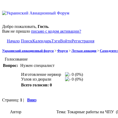
Добро пожаловать,
Гость
.
Вам не пришло
письмо с кодом активации?
Начало
Поиск
Календарь
Тэги
Войти
Регистрация
Украинский авиационный форум
>
Форум
>
Легкая авиация
>
Самодеятел
Голосование
Вопрос:
Нужен специалист
Изготовление нервюр
0 (0%)
Узлов из дюрали
0 (0%)
Всего голосов: 0
Страниц:
1
|
Вниз
Автор
Тема: Токарные работы на ЧПУ (