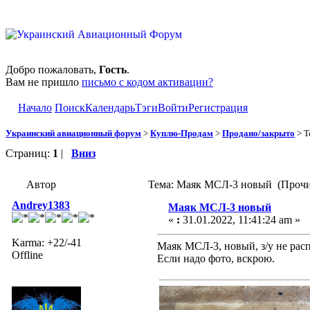
Добро пожаловать,
Гость
.
Вам не пришло
письмо с кодом активации?
Начало
Поиск
Календарь
Тэги
Войти
Регистрация
Украинский авиационный форум
>
Куплю-Продам
>
Продано/закрыто
> Т
Страниц:
1
|
Вниз
Автор
Тема: Маяк МСЛ-3 новый (Прочит
Andrey1383
Маяк МСЛ-3 новый
«
:
31.01.2022, 11:41:24 am »
Karma: +22/-41
Маяк МСЛ-3, новый, з/у не расп
Offline
Если надо фото, вскрою.