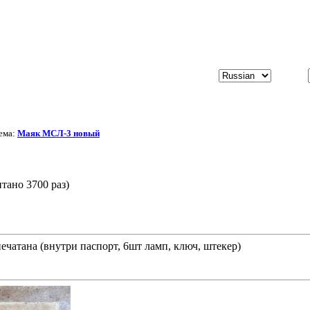
ема:
Маяк МСЛ-3 новый
ано 3700 раз)
ечатана (внутри паспорт, 6шт ламп, ключ, штекер)