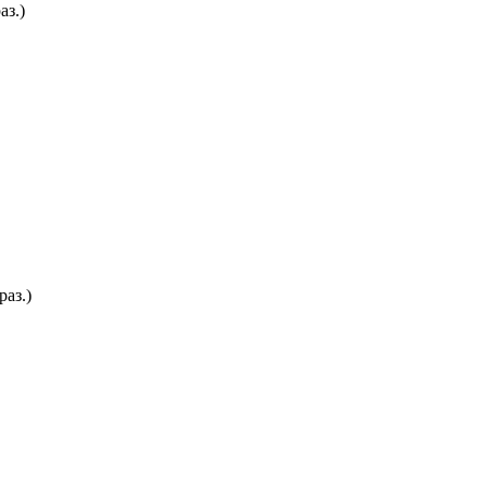
аз.)
раз.)