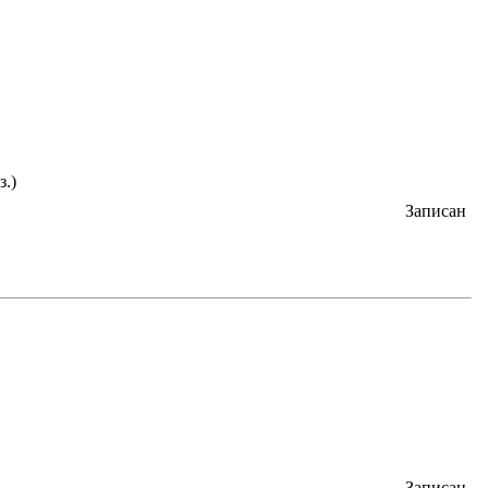
з.)
Записан
Записан