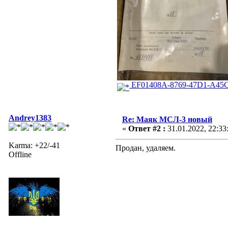
EF01408A-8769-47D1-A45C
Andrey1383
Re: Маяк МСЛ-3 новый
«
Ответ #2 :
31.01.2022, 22:33
Karma: +22/-41
Продан, удаляем.
Offline