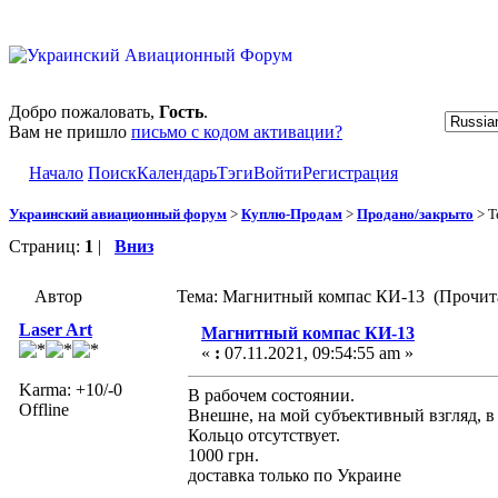
Добро пожаловать,
Гость
.
Вам не пришло
письмо с кодом активации?
Начало
Поиск
Календарь
Тэги
Войти
Регистрация
Украинский авиационный форум
>
Куплю-Продам
>
Продано/закрыто
> Т
Страниц:
1
|
Вниз
Автор
Тема: Магнитный компас КИ-13 (Прочита
Laser Art
Магнитный компас КИ-13
«
:
07.11.2021, 09:54:55 am »
Karma: +10/-0
В рабочем состоянии.
Offline
Внешне, на мой субъективный взгляд, в
Кольцо отсутствует.
1000 грн.
доставка только по Украине